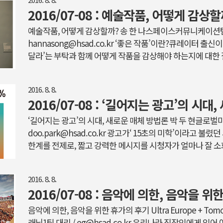
는 갈래가 다르다. 아니 멜랑콜리라는 말은 좀 거창한 것 같기
2016/07-08 : 예술작품, 어떻게 감상할
취기 오른 여자의 머리 위에 일렁였다 사라지고 또 일렁였다
예술작품, 어떻게 감상할까? 송 한 나스페이스커뮤니케이션팀
볼 때의 그 허탈한 비애감 같은…. 하루키의 소설 -이 책의 ..
hannasong@hsad.co.kr ‘좋은 작품’이란?큐레이터 출
달라’는 부탁과 함께 어떻게 작품을 감상해야 하는지에 대한 
을 받을 때마다 난감하다. 마치 수많은 종류의 과일 중에 어떤
어떻게 먹어야 하는지 한 가지 정답을 말해야 하는 듯한 느
2016. 8. 8.
다른 만큼 작품도 과일과 같이 자신의 취향에 따라 판단의 기
2016/07-08 : ‘길어지는 광고’의 시
갈처럼 세계적 거장의 작품이 좋은 작품임은 누구나 안다. 하
작품’이라는 절대적인 판단은 위험하다.작품의 가치는 작가의
‘길어지는 광고’의 시대, 새로운 매체 방법론 박 두 현글로벌
해 얼마나 감..
doo.park@hsad.co.kr 광고가‘ 15초의 미학’이라고 불
한계를 전제로, 짧고 강력한 메시지를 시청자가 얼마나 잘 소
했다. 그리 오래된 얘기도 아니다. 지금도 구글에서 ‘15초’
대부분 광고와 연관된 내용들이다. 광고는 15초 안에서 해결
2016. 8. 8.
열했고, 치열한 만큼 업무의 전문영역을 나눠 누구는 영상을,
2016/07-08 : 음악에 의한, 음악을 
를 책임지고 담당했다. 그리고 그런 과정에서 만들어진 15
위해 TV매체를 확보하고, 또 연관되는 참여형 온/오프라인 
음악에 의한, 음악을 위한 휴가의 후기 Ultra Europe + Tom
래닝1팀 대리 / eg@hsad.co.kr 우리나라 직장인에게 있어