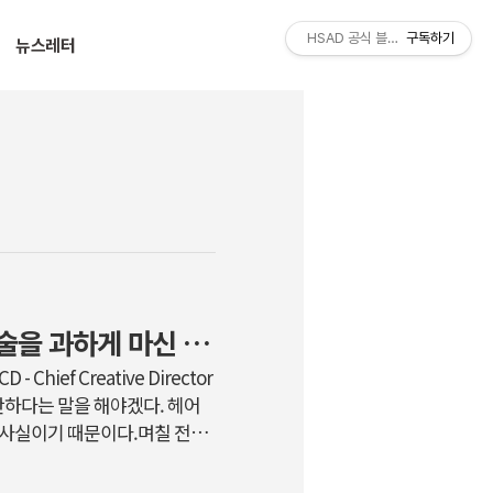
티스토리툴바
HSAD 공식 블로그 HSADzine
구독하기
뉴스레터
2016/09-10 : 그대와 헤어지는 슬픔에 술을 과하게 마신 그 날
ief Creative Director
 미안하다는 말을 해야겠다. 헤어
 사실이기 때문이다.며칠 전엔
찰나 또 다시 그 놈의 멜랑콜
이지만 원인이 분명한 슬픔들과