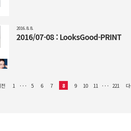
2016. 8. 8.
2016/07-08 : LooksGood-PRINT
이전
1
···
5
6
7
8
9
10
11
···
221
다