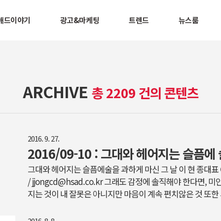
애드이야기
광고&마케팅
트렌드
뉴스룸
ARCHIVE
총 2209 건의 콘텐츠
2016. 9. 27.
그대와 헤어지는 슬픔에술을 과하게 마신 그 날 이 현 종대표 CD - Ch
/ jjongcd@hsad.co.kr 그래도 감정에 솔직해야 한다면,
지는 것이 내 잘못은 아니지만 마음이 계속 편치않은 것 또한
커피를 마시며 오랜만에 깨끗해진 하늘에 기분이 좋아지려는 
리가 안개처럼 밀려왔다. 멜랑콜리는 슬픔과에 속하는 감정
2016. 8. 8.