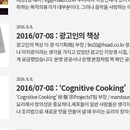
취하는 목적의휴가가 대부분이다. 그러나 음악을 사랑하는 
투성이의 바쁜 나날일 것이다. 국내에서는‘ 울트라코리아’·
락페스티벌’이 연속적으로 열리고, 일본에서는‘ 후지락페스티
2016. 8. 8.
페스티벌이 펼쳐진다. 아무래도 여름인 만큼 록과 EDM 장르
2016/07-08 : 광고인의 책상
인 유럽 역시 예외가 아니다. 네덜란드 하이네켄 ‘센세이션’을
리는‘ 울트라’ 페스티벌로 한껏 고조된 축제 열기는 벨기에의‘ 
광고인의 책상 이 경 석기획8팀 부장 / lks52@hsad.co.
나 미치광이라는 생각을 가지고 있었던 광고인 지망생 시절,
게 궁금했었습니다. 분명 관공서나 은행 본점처럼 꽉 짜인 공간
자유로우면서도 창의적인 공간을 상상했었지요. 그런데 막상
를 것 없는 책상이나 사무실 구조에 조금 실망했었지요. 그러
2016. 8. 8.
상 하나를 발견했습니다. 책상 위에 정말 아무것도 없는, 그 
2016/07-08 : ‘Cognitive Cooking’
도 없는 미니멀 극치를 달리는 하얀 책상이었지요. 그 책상
한 걸음 비껴서 자신의 이름을 내건 서점을 차린다고 하시는 유
‘Cognitive Cooking’ 徐 敬 宗ProjectxT팀 부장 / mars
요리에서 창의성은 중요하다.셰프들이 일반 사람들은 생각지
나 조리법으로 새로운 맛을 만들어 낼 때 우리는 요리의 창
에이티비티를 발휘하려면 음식에 대한 개인의 경험과 지식 그
도 맛보지 않은 재료로 첫 시도에 제대로된 음식을 만들기란 