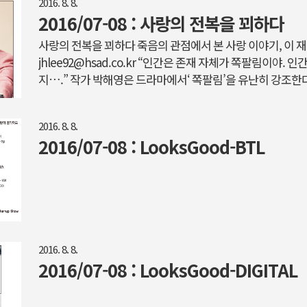
2016. 8. 8.
를 활용한 요리를 생각해보자.‘ 고구마 하면 경험적으로 백김
2016/07-08 : 사랑의 전복을 꾀하다
이 꽤나 어울리고, 찌거나 밥에 넣어 먹거나 맛탕·그라탕 정도
는 생각이 든다. 레시피를 참고하지 않는다면 대부분 고구마에 
사랑의 전복을 꾀하다 죽음의 관점에서 본 사랑 이야기, 이 재 
jhlee92@hsad.co.kr “인간은 존재 자체가 쪽팔림이야.
지….” 작가 박해영은 드라마에서‘ 쪽팔림’을 유난히 강조한
기준으로 두 부류로 나누어진다. 쪽팔림을 감추려는 자와 쪽
내는 자.사실 인간이라면 누구나 쪽팔림을 피하고 싶어 할 것이
2016. 8. 8.
피당하는 걸 두려워하지 않을 수 있으랴. 하지만 쪽팔림을 
2016/07-08 : LooksGood-BTL
우리는 많은 것을 희생해야 한다. 낯선 경험에 도전해 보기도
신의 마음을 고백하는 것도 주저하게 된다.‘ 그러다 차이면 어
보..
2016. 8. 8.
2016/07-08 : LooksGood-DIGITAL