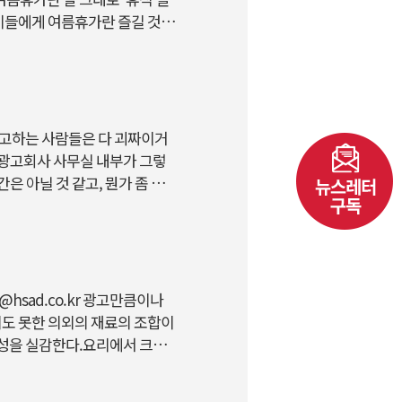
이들에게 여름휴가란 즐길 것
‘지산벨리락페스티벌·‘펜타포트
벌’을 비롯해‘ 슈퍼소닉’ 등의
가 대부분이다. EDM의 본고장
 시작으로 전 세계 곳곳에서 열
투모..
kr 광고하는 사람들은 다 괴짜이거
 광고회사 사무실 내부가 그렇
은 아닐 것 같고, 뭔가 좀 더
 광고회사에 입사해 보니 별다
던 와중에 아우라가 남다른 책
흔한 수첩이나 책, 심지어 연필
의 주인공은 지금은 광고업에서
명한 카피라이터 출신 ..
tour@hsad.co.kr 광고만큼이나
도 못한 의외의 재료의 조합이
의성을 실감한다.요리에서 크리
리고 도전이 중요한데, 한 번
힘든 법이다. 지금 당장 고구마