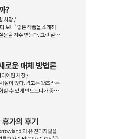
도 하다. 그냥 어둑한 카페에서
까?
사라지는 조명을 하릴없이 바라
 차장 /
신이다 보니‘ 좋은 작품을 소개해
질문을 자주 받는다. 그런 질문
 과일이 최고인지, 그 과일을
낌이랄까? 개개인의 취향이 모두
준이 다르다. 피카소·모네·샤
대, 새로운 매체 방법론
지만‘ 유명한 작품이기에 좋은
 독창적인 예술적 언어를 통
미디어팀 차장 /
렸던 시절이 있다. 광고는 15초라는
화할 수 있게 만드느냐가 중요
로 시작하는 단어들을 검색해보면
해야 했기 때문에 무엇보다 치
 누구는 메시지를, 누구는 소리
위한 휴가의 후기
초의 마스터피스를 널리 알리기
프로모션으로 뻗어 나가는..
orrowland 이 유 진디지털플
 여름휴가란 말 그대로‘ 휴식’을