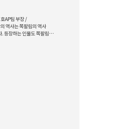
치·물엿·쌀·치즈·시나몬 등
의 요리를 할 수 있을 것 같다
대한 과..
호AP팀 부장 /
 인간의 역사는 쪽팔림의 역사
다. 등장하는 인물도 쪽팔림을
팔림을 감수하고 자신을 드러
다. 그 누군들 남들 앞에서 창
피하려는 데에만 집착하게 되면
 주저할 것이고, 누군가에게 자
쩌지?’,‘ 우스꽝스러운 모습을