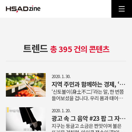
트렌드
총 395 건의 콘텐츠
2020. 1. 30.
지역 주민과 함께하는 경제, ‘로컬 비즈니스’가 뜬다!
‘신토불이(身土不二)’라는 말, 한 번쯤
들어보셨을 겁니다. 우리 몸과 태어난
땅은 하나라는 뜻인데요. 우리 땅에서
자란 우리 농산물의 우수성을 강조할
2020. 1. 20.
때 자주 사용되는 단어입니다. 사실 지
광고 속 그 음악 #23 팝 그 자체가 된 팝의 황제, 마이클 잭슨
구 반대편에서 자란 농작물도 만나볼
지구는 둥글고 소금은 짠맛이며 불은
수 있을 정도로 유통업의 발달한 현시