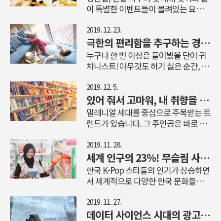
다.(참고 자료: ‘Social Bigdata Insight
도 적극적으로 쓰이고 있습니다. 오늘
이 특별한 이벤트들이 몰려있는 요즘.
한 글로벌 IT 기업은 회사의 로고가 새
Report ‘온오프라인 소비’, 2019.12,
HS애드 블로그에서는 나도 모르게 배
여느 때보다도 가족과 연인과 함께하는
겨진 다이어리만 배포할 것이라고 방침
HS애드 커뮤니케이션팀) 온라인은 뜨
달 앱을 켜도록 만드는 광고 속 푸드송
시간이 많은 계절입니다. 특별한 날 모
2019. 12. 23.
을 밝혔습..
고, 오프라인은 지고 최근의 전반적인
을 소개합니다. 세대를 아우르는 호호
여서 달콤한 케이크, 빵과 따뜻한 커피
극한의 편리함을 추구하는 경제, 귀차니즘 이코노미
소비 트렌드를 온/오프라인으로 구분
호호호빵~ 편의점에 들어선 호빵 찜기
한잔하는 여유가 생각나는 시기이기도
누구나 한 번 이상은 들어봤을 단어 귀
지어 이야기한다면, ‘오프라인은 지고
만으로도 계절을 짐작할 수 있을 정도
하죠. 작년에 이어 올해도 사람들 사이
차니스트! 아무것도 하기 싫은 순간, 나
온라인은 뜬다’라고 표현할 수 있을 것
로 호빵은 대표적인 겨울 음식입니다.
에서 재미로 자리 잡은 놀이 문화가 있
도 귀차니스트가 아닐까 고민한 적 있
같습니다. 이러한 ..
호빵의 인기와 함께 호빵 브랜드의 원
습니다. 전국 빵집 맛집을 찾아다니는
는 당신에게 눈이 번쩍 뜨일 이야기를
2019. 12. 5.
탑이라고 할 수 있는 ‘삼립호빵’의 CM
‘빵지순례’라고, 여러분도 한 번쯤 들어
전해드립니다. 최근에는 세계 경제가
있어 줘서 고마워, 내 취향을 위한 독립서점 트렌드
송 역시 국민가요 수준의 인지도를 누
봤을 것 같은데요. 온오프라인 매체에
이들을 주목하며 새로운 경제 트렌드까
밀레니얼 세대를 중심으로 주목받는 트
리고 있는데요. 삼립호빵에서 처음 선
서도 ‘빵지순례’ 타이틀로 꼭 가봐야 할
지 만들어 낼 정도인데요. 이른바 ‘귀차
렌드가 있습니다. 그 주인공은 바로 독
보인 CM송은 여러분이 아는 지금의 노
추천 빵집을 소개하는 글을 심심치 않
니즘 이코노미’라 불리는 새로운 경제
립서점인데요. 독립서점은 2030세대의
래와는 달랐습니다. ▲1975년 삼립호
게 접할 수 있죠. 오늘은 맛있는 빵과 더
트렌드를 HS애드 블로그에서 소개합
핫플레이스로 떠올랐고, 독립출판물인
2019. 11. 28.
빵의 ..
불어 특색 있는 공간으로 가족, 연인, 동
니다. 귀차니즘, 귀차니스트, 이따가 이
라는 책은 온라인과 오프라인을 넘나들
세계 인구의 23%! 무슬림 사로잡는 할랄 광고
료들과 함께 갈 만한 베이커리 카페들
따가 병 많이들 말하는 귀차니즘, 이 단
며 베스트셀러에 오르기도 했습니다.
한국 K-Pop 스타들의 인기가 상승하면
을 소개해 드릴게요. 뉴트로 감성의 대
어는 2000년대 초반 ‘스노우캣’이라는
생소하지만 어느새 우리 곁으로 다가온
서 세계적으로 다양한 한국 문화들이
표 주자 ‘태극당’ & ‘프릳츠커피 도화’
웹툰으로부터 시작된 것으로 보입니
독립서점, 과연 어떤 매력으로 지금의
소비되고 있습니다. 전 세계 인구의
우리가 접하지 못했던 ..
다. 만사가 귀찮다는 ‘귀찮_’이라는 단
자리에 올 수 있었는지 HS애드 블로그
23%를 차지하고 있는 이슬람교도인
2019. 11. 27.
어에 행위나 상태, 특징을 나타내는 ‘~
에서 살펴보겠습니다. 왜 독립서점인
‘무슬림 문화권’에서도 역시 마찬가지
데이터 사이언스 시대의 광고의 변화 3부: 데이터 시대의 광고전략
주의’라는 뜻의 ‘-ism’이 붙어 탄생하게
가? 자본으로부터 독립하고, 베스트셀