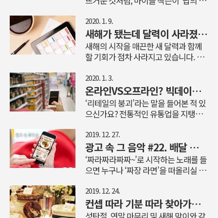
뜨거운 것처럼, 마이클 잭슨이 ‘팝의 황
대에는 다소 어울리지 않는 옛말처럼
제’라는 사실 역시 변하지 않는 진리일
느껴지기도 하는데요. 그런데, 최근 우
것입니다. 팝스타를 넘어 팝 그 자체로
2020. 1. 9.
리 지역을 기반으로 상품을 사고파는
불리는 마이클 잭슨은 음악은 물론 댄
새해가 됐는데 달력이 사라졌다?! ‘스마트 달력 시대’가 불러온 변화
‘로컬 비즈니스’가 다시금 주목을 받고
스와 공연예술, 영상 등 현대 대중문화
새해의 시작을 매끈한 새 달력과 함께
있다고 합니다. 오늘 HS애드 블로그에
사에 수많은 족적을 남긴 후 2009년 6
할 기회가 점차 사라지고 있습니다. 이
서는 로컬 비즈니스의 의미와 사례, 전
월 25일 홀연히 자기 별로 돌아갔습니
미 많은 사람이 종이 달력 대신 일정 관
망까지 모두 소개해드릴게요! 기술의
다. 오늘 HS애드 블로그에서는 팝의 상
리 앱과 같은 ‘스마트 달력’을 선호하기
2020. 1. 3.
발전으로 활성화된 지역 기반 비즈니스
징이자 팝 그 자체가 되어버린 뮤지션
때문이라고 하는데요. 디지털 시대에
온라인VS오프라인? 빅데이터에 숨겨진 소비의 비밀
특정 지역을 기반으로 두고 성장하는
마이클 잭슨의 자취와 그가 광고를 비
달라진 달력 문화와 종이 인쇄물 시장
‘리테일의 붕괴’라는 말을 들어본 적 있
로컬 비즈니스. 로컬 비즈니스가 이렇
롯한 문화계에 남긴 흔적을 따라가 보
의 트렌드를 HS애드 블로그에서 소개
으신가요? 전통적인 유통업을 지탱하
게 성장할 수 있었던 가장 큰 이유는 무
려 합니다. 어린 시절부터 엿보인 ‘음악
합니다. 기업에서도 달력 배포는 간소
던 오프라인 시장이 빠른 속도로 축소
엇일까요? 아이러니하게도 기술의 발
적 천재성’ 1958년에 태어난 마이클 잭
하게 신년을 맞기 전, 상점이나 은행을
된 반면 온라인 시장은 부상하고 있습
2019. 12. 27.
달로 유명..
슨은 자식들의 음악적 재능을 발견한
방문해 달력을 받아오던 일도 이제 옛
니다. 이 결과로만 본다면 소비시장에
광고 속 그 음악 #22. 배달 앱 켜고 싶게 만드는 광고 속 푸드송
아버지가 아들들을 모아 결성한 ‘잭슨
이야기가 될 것 같습니다. 기업이나 가
서 온라인과 오프라인은 공존하기가 힘
‘짜라짜라짜짜~’로 시작하는 노래를 들
파이브’에서 형 저메인 잭슨과 함께 보
게에서 달력 제작 부수를 조절하거나
들어 보이는데요. 정말 이 둘은 상생할
으면 누구나 ‘짜장 라면’을 떠올리실 텐
컬을 담당하며 그의 음악적 재능을 서
지급 계획을 없애는 등 갈수록 달력 배
수 없는 적대적인 관계일까요? 오늘
데요. 벨 소리와 함께 사료를 먹던 강아
서히 폭발시키게 됩니다. 뛰어난..
포를 줄여가는 추세입니다. 매년 여행
HS애드 공식 블로그에서는 빅데이터
지가 벨 소리만 들어도 침을 흘리게 된
2019. 12. 24.
사진전을 통해 특색 있는 달력을 제작
를 통해 실제 소비자들의 소비패턴을
다는 ‘파블로프의 개’ 실험에서 파생된
컨셉 따라 기분 따라 찾아가는 베이커리 카페 추천 명소
했던 항공사는 올해부터 벽걸이 달력
다각도로 분석해 둘의 관계를 짚어봅니
음악의 연상 기억법은 이미 광고계에서
성탄절, 연말 마무리 및 새해 맞이와 같
배포 없이 탁상용만 배포하기로 했고,