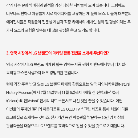
각기 다른 문화적 배경과 관점을 가진 다양한 사람들이 모여 있습니
다. 그럼에도
너무나도 편하고 자유롭게 서로 아이디어를 교류하는 게 눈에
띄죠. 더불어 대부분의
에이전시들은 직원들의 전문성 계발과 직장 밖에서
의 개개인 삶의 질 향상이라는 두
가지 요소의 균형을 맞추는 데 많은 관심
을 쏟고 있기도 합니다.
3. 영국 시장에서 LG 브랜드의 마케팅 활동 전반을 소개해 주신다면?
영국 시장에서 LG 브랜드 마케팅 활동 영역은 제품 런칭 이벤트에서부터 디
지털·
옥외광고·스폰서십까지 매우 광범위한 편입니다.
현재 가장 주목 받고 있는 LG 브랜드 마케팅 활동으로는 영국 자연사박물관
(Natural
History Museum)에서 7월 15일부터 11월 6일까지 4개월 간 진행
되는‘ 컬러
(Colour)+비전(Vision)’ 전시의 리드 스폰서로 나선 것을 꼽을 수
있습니다. 이번
이벤트의 주제인 컬러의 아름다움을 LG OLED TV 스크린
제공을 통해 차원이 다른
초고화질로 소개하는 것이죠. 전시기간 동안 박물
관을 방문하는 10만 명 이상의
관람객들을 대상으로 LG 브랜드를 효과적으
로 알릴 수 있을 것으로 기대됩니다.