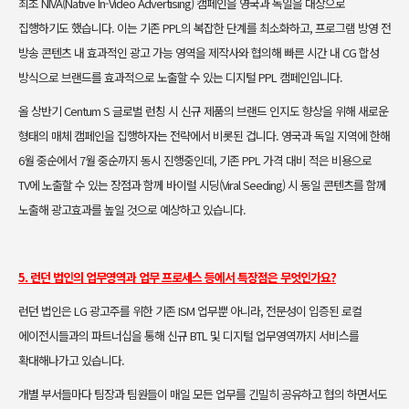
최초 NIVA(Native In-Video Advertising) 캠페인을 영국과
독일을 대상으로
집행하기도 했습니다. 이는 기존 PPL의 복잡한 단계를 최
소화하고, 프로그램 방영 전
방송 콘텐츠 내 효과적인 광고 가능 영역을 제
작사와 협의해 빠른 시간 내 CG 합성
방식으로 브랜드를 효과적으로 노출
할 수 있는 디지털 PPL 캠페인입니다.
올 상반기 Centum S 글로벌 런칭 시 신규 제품의 브랜드 인지도 향상을 위
해 새로운
형태의 매체 캠페인을 집행하자는 전략에서 비롯된 겁니다. 영
국과 독일 지역에 한해
6월 중순에서 7월 중순까지 동시 진행중인데, 기존
PPL 가격 대비 적은 비용으로
TV에 노출할 수 있는 장점과 함께 바이럴 시
딩(Viral Seeding) 시 동일 콘텐츠를 함께
노출해 광고효과를 높일 것으로
예상하고 있습니다.
5. 런던 법인의 업무영역과 업무 프로세스 등에서 특장점은 무엇인가요?
런던 법인은 LG 광고주를 위한 기존 ISM 업무뿐 아니라, 전문성이 입증된
로컬
에이전시들과의 파트너십을 통해 신규 BTL 및 디지털 업무영역까지 서
비스를
확대해나가고 있습니다.
개별 부서들마다 팀장과 팀원들이 매일 모든 업무를 긴밀히 공유하고 협의
하면서도