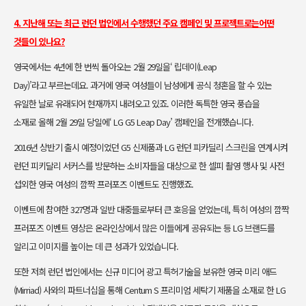
4. 지난해 또는 최근 런던 법인에서 수행했던 주요 캠페인 및 프로젝트로는
어떤
것들이 있나요?
영국에서는 4년에 한 번씩 돌아오는 2월 29일을‘ 립데이(Leap
Day)’라고
부르는데요. 과거에 영국 여성들이 남성에게 공식 청혼을 할 수 있는
유일한
날로 유래되어 현재까지 내려오고 있죠. 이러한 독특한 영국 풍습을
소재로
올해 2월 29일 당일에‘ LG G5 Leap Day’ 캠페인을 전개했습니다.
2016년 상반기 출시 예정이었던 G5 신제품과 LG 런던 피카딜리 스크린을
연계시켜
런던 피키달리 서커스를 방문하는 소비자들을 대상으로 한 셀피
촬영 행사 및 사전
섭외한 영국 여성의 깜짝 프러포즈 이벤트도 진행했죠.
이벤트에 참여한 327명과 일반 대중들로부터 큰 호응을 얻었는데, 특히 여
성의 깜짝
프러포즈 이벤트 영상은 온라인상에서 많은 이들에게 공유되는
등 LG 브랜드를
알리고 이미지를 높이는 데 큰 성과가 있었습니다.
또한 저희 런던 법인에서는 신규 미디어 광고 특허기술을 보유한 영국 미리
애드
(Mirriad) 사와의 파트너십을 통해 Centum S 프리미엄 세탁기 제품을
소재로 한 LG