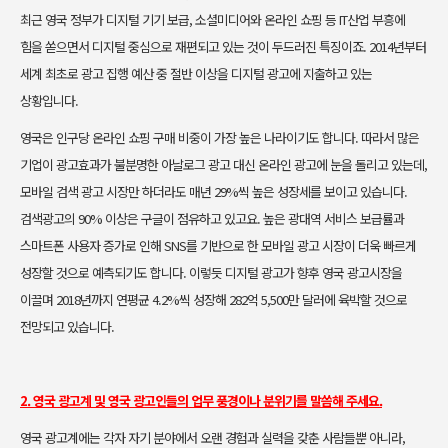
최근 영국 정부가 디지털 기기 보급, 소셜미디어와 온라인 쇼핑 등 IT산
업 부흥에
힘을 쏟으면서 디지털 중심으로 재편되고 있는 것이 두드러진 특
징이죠. 2014년부터
세계 최초로 광고 집행 예산 중 절반 이상을 디지털 광
고에 지출하고 있는
상황입니다.
영국은 인구당 온라인 쇼핑 구매 비중이 가장 높은 나라이기도 합니다. 따
라서 많은
기업이 광고효과가 불분명한 아날로그 광고 대신 온라인 광고에
눈을 돌리고 있는데,
모바일 검색 광고 시장만 하더라도 매년 29%씩 높은
성장세를 보이고 있습니다.
검색광고의 90% 이상은 구글이 점유하고 있고
요. 높은 광대역 서비스 보급률과
스마트폰 사용자 증가로 인해 SNS를 기
반으로 한 모바일 광고 시장이 더욱 빠르게
성장할 것으로 예측되기도 합니
다. 이렇듯 디지털 광고가 향후 영국 광고시장을
이끌며 2018년까지 연평균
4.2%씩 성장해 282억 5,500만 달러에 육박할 것으로
전망되고 있습니다.
2. 영국 광고계 및 영국 광고인들의 업무 풍경이나 분위기를 말씀해 주세요.
영국 광고계에는 각자 자기 분야에서 오랜 경험과 실력을 갖춘 사람들뿐 아
니라,