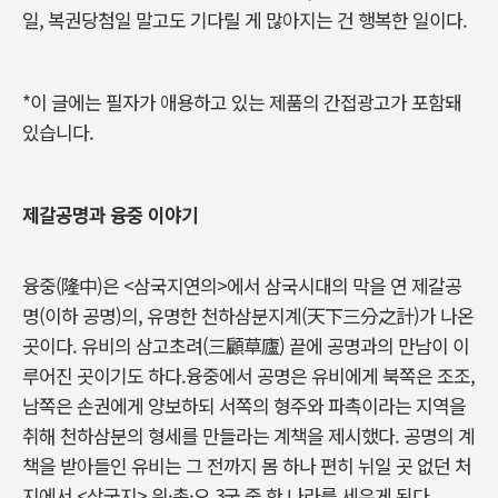
일, 복권당첨일 말고도 기다릴 게 많아지는 건 행복한 일이다.
*이 글에는 필자가 애용하고 있는 제품의 간접광고가 포함돼
있습니다.
제갈공명과 융중 이야기
융중(隆中)은 <삼국지연의>에서 삼국시대의 막을 연 제갈공
명(이하 공명)의, 유명한 천하삼분지계(天下三分之計)가 나온
곳이다. 유비의 삼고초려(三顧草廬) 끝에 공명과의 만남이 이
루어진 곳이기도 하다.융중에서 공명은 유비에게 북쪽은 조조,
남쪽은 손권에게 양보하되 서쪽의 형주와 파촉이라는 지역을
취해 천하삼분의 형세를 만들라는 계책을 제시했다. 공명의 계
책을 받아들인 유비는 그 전까지 몸 하나 편히 뉘일 곳 없던 처
지에서 <삼국지> 위·촉·오 3국 중 한 나라를 세우게 된다.