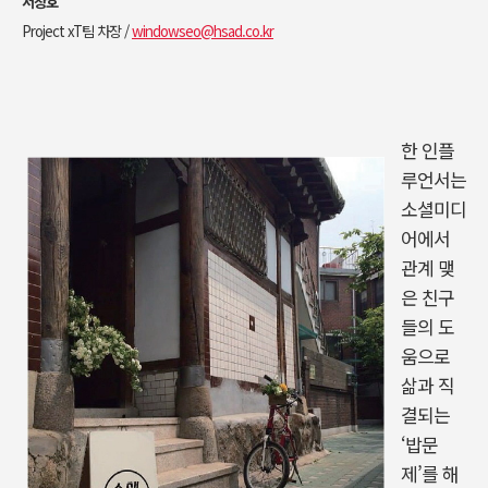
서창호
Project xT팀 차장 /
windowseo@hsad.co.kr
한 인플
루언서는
소셜미디
어에서
관계 맺
은 친구
들의 도
움으로
삶과 직
결되는
‘밥문
제’를 해