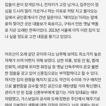
집들이 문이 잠겨있거나, 전자키가 고장 났거나, 집주인이 점
심을 드시러 멀리 가셨거나 하는 이유로 허탕 치고 돌아오는
길에서 공인중개사가 건넨 질문이다. ‘재미있는’이라는 말에
꽂혀 찾아간 곳은 대들보가 육송이고, 구워서 만든 옛날 벽돌
로 지은 오래된 한옥이었다. 2013년 서울에 아직 이런 집이 있
나 싶을 정도로 고전 내음을 풍기고 있었다.
어르신이 오래 살던 곳이라 다소 남루해 보여도 희소가치 높은
자재가 쓰여 어쩐지 귀해 보였다. 심한 외풍, 방음 안 됨, 벌레
친화적, 바깥에 위치한 화장실 등 옛날 단독주택의 온갖 불편
한 점들을 갖고 있어 신혼집으로는 부적합하다고 할 수 있다.
하지만 집의 원형을 해치지 않고도 약간의 수리와 가구 배치만
으로 불편함을 감수할 멋진 공간으로 재탄생할 거라 확신했다.
관리가 안 된 집을 신혼부부에게 맡기는 거라 임대료는 매우
저렴했고, 가스보일러 공사와 도배·장판은 주인께서 해주기로
하여 기본적인 생활에 대한 걱정은 덜었다. 남은 과제는 앞서