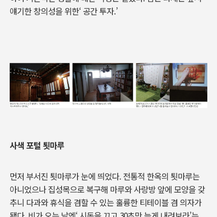
얘기한 창의성을 위한‘ 공간 투자.’
사색 포털 툇마루
먼저 부서진 툇마루가 눈에 띄었다. 전통적 한옥의 툇마루는
아니었으나 집성목으로 복구해 마루와 사랑방 앞에 모양을 갖
추니 다과와 휴식을 겸할 수 있는 훌륭한 티테이블 겸 의자가
됐다. 비가 오는 날엔‘ 시동을 끄고 30초만 늦게 내려보라’는