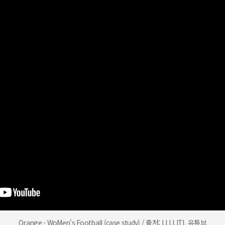
Orange - WoMen's Football (case study) / 출처: LLLLITL 유튜브