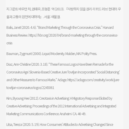
지그문트 바우만 저, 권태우, 조형준 역 (2013). 『사랑하지 않을 권리 리퀴드 러브: 현대의 우
울과 고통의 원천에 대하여』. 서울: 새물결.
Balis, Janet (2020. 4. 6). “Brand Marketing Through the Coronavirus Crisis.” Harvard
Business Review. https://hbr.org/2020/04/brand-marketing-through-the-coronavirus-
crisis
Bauman, Zygmunt (2000). Liquid Modernity. Malden, MA: Polity Press.
Diaz, Ann-Christine (2020. 3. 18). “These Famous Logos Have Been Remade for the
Coronavirus Age: Slovenia-Based Creative Jure Tovrljan Incorporated ‘Social Distancing’
and Other Measures to Famous Marks.” Adage. https://adage.com/creativity/work/jure-
tovrljan-coronavirus-logos/2245061
Kim, Byoung Hee (2012). Creotaxis in Advertising: A Migratory Response Elicited by
Creative Advertising. Proceedings of the 2012 International Advertising and Integrated
Marketing Communications Conference. Anaheim: CA. 46-49.
Litsa, Tereza (2020. 5. 19). How Consumers’ Attitudes to Advertising Changed Since