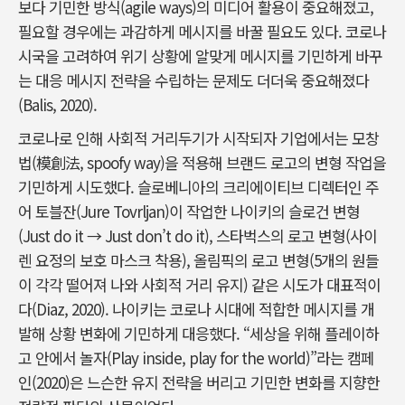
보다 기민한 방식(agile ways)의 미디어 활용이 중요해졌고,
필요할 경우에는 과감하게 메시지를 바꿀 필요도 있다. 코로나
시국을 고려하여 위기 상황에 알맞게 메시지를 기민하게 바꾸
는 대응 메시지 전략을 수립하는 문제도 더더욱 중요해졌다
(Balis, 2020).
코로나로 인해 사회적 거리두기가 시작되자 기업에서는 모창
법(模創法, spoofy way)을 적용해 브랜드 로고의 변형 작업을
기민하게 시도했다. 슬로베니아의 크리에이티브 디렉터인 주
어 토블잔(Jure Tovrljan)이 작업한 나이키의 슬로건 변형
(Just do it → Just don’t do it), 스타벅스의 로고 변형(사이
렌 요정의 보호 마스크 착용), 올림픽의 로고 변형(5개의 원들
이 각각 떨어져 나와 사회적 거리 유지) 같은 시도가 대표적이
다(Diaz, 2020). 나이키는 코로나 시대에 적합한 메시지를 개
발해 상황 변화에 기민하게 대응했다. “세상을 위해 플레이하
고 안에서 놀자(Play inside, play for the world)”라는 캠페
인(2020)은 느슨한 유지 전략을 버리고 기민한 변화를 지향한