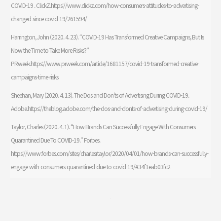
COVID-19 . ClickZ.https://www.clickz.com/how-consumers-attitudes-to-advertising-
changed-since-covid-19/261594/
Harrington, John (2020. 4. 23). “COVID-19 Has Transformed Creative Campaigns, But Is
Now the Time to Take More Risks?”
PRweek.https://www.prweek.com/article/1681157/covid-19-transformed-creative-
campaigns-time-risks
Sheehan, Mary (2020. 4. 13). The Dos and Don’ts of Advertising During COVID-19.
Adobe.https://theblog.adobe.com/the-dos-and-donts-of-advertising-during-covid-19/
Taylor, Charles (2020. 4. 1). “How Brands Can Successfully Engage With Consumers
Quarantined Due To COVID-19.” Forbes.
https://www.forbes.com/sites/charlesrtaylor/2020/04/01/how-brands-can-successfully-
engage-with-consumers-quarantined-due-to-covid-19/#34f1eab03fc2