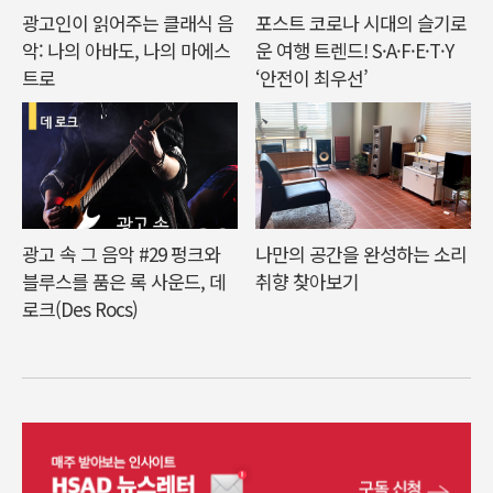
광고인이 읽어주는 클래식 음
포스트 코로나 시대의 슬기로
악: 나의 아바도, 나의 마에스
운 여행 트렌드! S·A·F·E·T·Y
트로
‘안전이 최우선’
광고 속 그 음악 #29 펑크와
나만의 공간을 완성하는 소리
블루스를 품은 록 사운드, 데
취향 찾아보기
로크(Des Rocs)