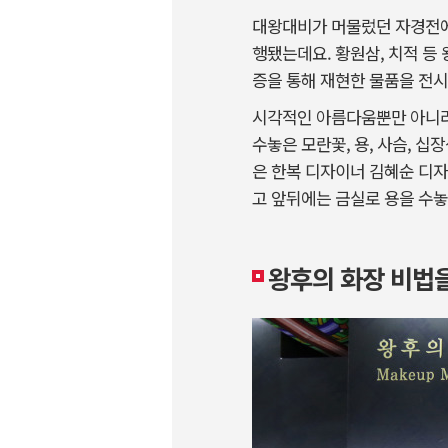
대왕대비가 머물렀던 자경전에서
행됐는데요. 황원삼, 치적 등
증을 통해 재현한 물품을 전
시각적인 아름다움뿐만 아니라 
수놓은 모란꽃, 용, 사슴, 
은 한복 디자이너 김혜순 디
고 앞뒤에는 금실로 용을 수
왕후의 화장 비법을