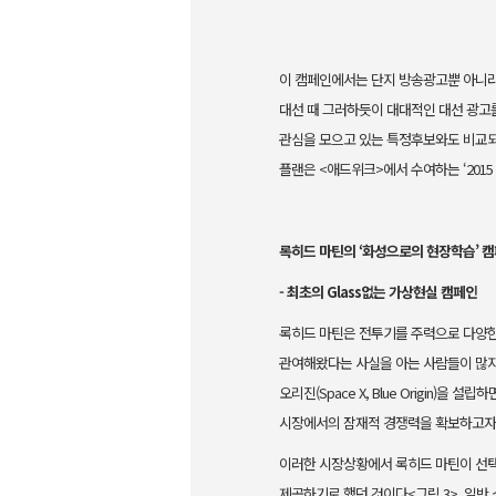
이 캠페인에서는 단지 방송광고뿐 아니라
대선 때 그러하듯이 대대적인 대선 광고
관심을 모으고 있
는 특정후보와도 비교되며
플랜은 <애드위크>에서 수여하는 ‘2015 올
록히드 마틴의 ‘화성으로의 현장학습’ 
- 최초의 Glass없는 가상현실 캠페인
록히드 마틴은 전투기를 주력으로 다양한
관여해왔다는 사실을 아는 사람들이 많지
오리진(Space X, Blue Origin)을
설립하면
시장에
서의 잠재적 경쟁력을 확보하고자
이러한 시장상황에서 록히드 마틴이 선
제공하기로 했던 것이다<그림 3>. 일반