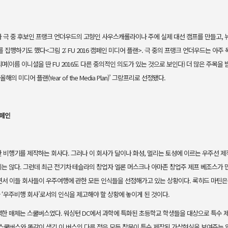
 극 중 후보인 프랭크 언더우드
의 고향인 사우스캐롤라이나 주에 실제 대선 캠프를 만들고, 
를 집
행하기도 했다<그림 2: FU 2016 캠페인 미디어 플랜>. 극 중의 프랭크 언더
우드는 아주 
(이름 이니셜을 딴 FU 2016도 다른 중의적인 의
도가 있는 것으로 보인다) 더 많은 주목을 
해의 미디어 플랜(Year of the
Media Plan)’ 그랑프리로 선정됐다.
캠페인
 비행기를 제작하는 회사다. 그러
나 이 회사가 달이나 화성, 멀리는 토성에 이르는 우주선 
는 않다. 그런데
최근 전기차 테슬라의 창업자 엘론 머스크나 아마존 창업주 제프 베조스가
서 이들 회사들이 우주여행에 관한 모든 인식들을 선점해가고 있
는 상황이다. 록히드 마틴
 ‘우주비행 회사’로서의 인식을 제고해야
할 상황에 놓이게 된 것이다.
택한 매체는 스쿨버스였다. 워싱턴
DC에서 과학에 특화된 초등학교 학생들을 대상으로 특수 
 스쿨버스와 똑
같이 생긴 이 버스의 다른 점은 모든 창문이 특수 제작된 가상현실을 보여
주는 