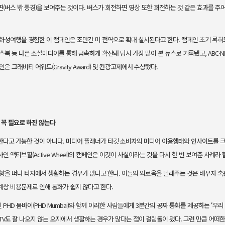
(버스 밖 풍
경)을 보여주는 것이다. 버스가 회전하면 영상 또한 회전하는 것 같은 효과
를 주
 화성여행을 경험한 이 캠페인은 조
만간 미 전역으로 확대 실시된다고 한다. 캠페인 초기 록히
스북 등 다른
소셜미디어를 통해 급속하게 확산돼 당시 가장 많이 본 뉴스로 기록됐고,
ABC·
인은 그래비티 어워드(Gravity Award) 및 칸광고제에서 수
상했다.
 꼭 필요로 하진 않는다
한다고 가능한 것이 아니다. 미디어 플래너가 타깃 소비자의 미디어 이용행태와 인사이트를 
사인 액티브휠
(Active Wheel)의 캠페인은 이것이 사실이라는 것을 다시 한 번 보여준 사
례라 
고향을 떠나 타지에서 생활하는 경우
가 많다고 한다. 이들의 외로움을 달래주는 것은 배우자 혹
계상 비용
문제로 인해 통화가 쉽지 않다고 한다.
HD 뭄바이(PHD Mumbai)와
함께 이러한 사람들에게 3분간의 공짜 통화를 제공하는 ‘우
TV도 잘 나오지 않는 오지에서 생활하는 경우가 많다는 점이 걸림돌이 됐다. 그
런 만큼 어떠