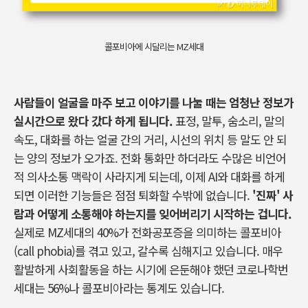
콜포비아에 시달리는 MZ세대
사람들이 얼굴을 마주 보고 이야기를 나눌 때는 엄청난 정보가
실시간으로 왔다 갔다 하게 됩니다
.
표정
,
말투
,
숨소리
,
말의
속도
,
대화를 하는 얼굴 간의 거리
,
시선의 위치 등 말도 안 되
는 양의 정보가 오가죠
.
전화 통화만 하더라도 수많은 비언어
적 의사소통 맥락이 사라지게 되는데
,
이제
AI
와 대화를 하게
되면 이러한 기능들은 점점 퇴화할 수밖에 없습니다
.
'
진짜
'
사
람과 어떻게 소통해야 하는지를 잊어버리기 시작하는 겁니다
.
실제로
MZ
세대의
40%
가 전화공포증을 의미하는 콜포비아
(call phobia)
를 겪고 있고
,
갈수록 심해지고 있습니다
.
매우
활발하게 사회활동을 하는 시기에 은둔해야 했던 코로나학번
세대는
56%
나 콜포비아라는 통계도 있습니다
.