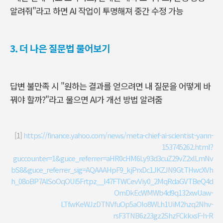
알려줘
"
라고 하면
AI
작업이 투명해져 중간 수정 가능
3. 더 나은 질문법 물어보기
답변 불만족 시
"
원하는 결과를 얻으려면 내 질문을 어떻게 바
꿔야 할까
?"
라고 물으면
AI
가 개선 방법 알려줌
[1]
https://finance.yahoo.com/news/meta-chief-ai-scientist-yann-
153745262.html?
guccounter=1&guce_referrer=aHR0cHM6Ly93d3cuZ29vZ2xlLmNv
bS8&guce_referrer_sig=AQAAAHpF9_kjPrxDc1JKZJN9GtTHwcXVh
h_08oBP7AlSoOqOUi5Frtpz__I47FTWCevViy0_2MqRdaGVTBeQ4d
OmDkEcWMWb4d9q132xwUaw-
LTfwKeWJzDTNVfuOp5aOIo8WLh1UiM2hzq2Nhv-
rsF3TNB6z23gz2ShzFCkkxsF-h-R