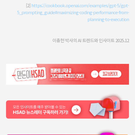
[2]
https://cookbook.openai.com/examples/gpt-5/gpt-
5_prompting_guide#maximizing-coding-performance-from-
planning-to-execution
이충헌 박사의 AI 트렌드와 인사이트 2025.12