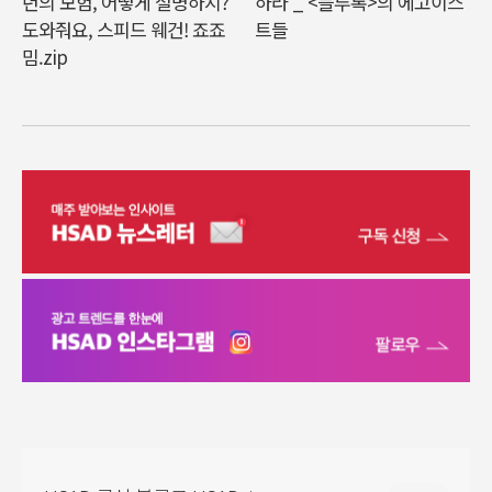
년의 모험, 어떻게 설명하지?
하라 _ <블루록>의 에고이스
도와줘요, 스피드 웨건! 죠죠
트들
밈.zip