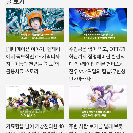
글 보기
[애니메이션 이야기] 멘헤라
주인공을 씹어 먹고, OTT/영
에서 독보적인 CF 캐릭터까
화관까지 점령해버린 빌런의
지 - 어둠의 천년돌 ‘아노’의
매력 <케이팝 데몬 헌터스>
금융치료 스토리
진우 vs <귀멸의 칼날:무한성
편> 아카자
기묘함을 넘어 기상천외한 40
주변 사람 보기를 벌레 보듯