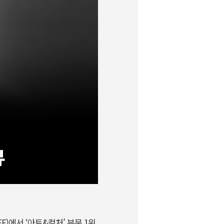
FF)
에서
‘
아트
&
컬처
’
부문
1
위