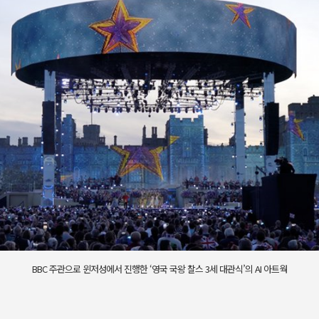
BBC 주관으로 윈저성에서 진행한 ‘영국 국왕 찰스 3세 대관식’의 AI 아트웍