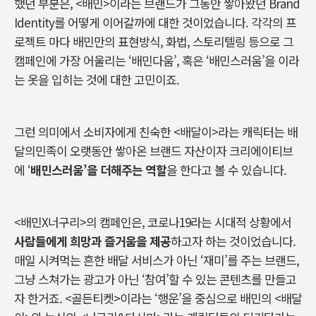
했던 부분은, <배민>이라는 브랜드가 그동안 쌓아왔던 Brand
Identity를 어떻게 이어갈까에 대한 것이었습니다. 각각의 프
로젝트 마다 배민만의 표현방식, 화법, 스토리텔링 등으로 그
캠페인에 가장 어울리는 ‘배민다움’, 혹은 ‘배민스러움’을 이라
는 옷을 입히는 것에 대한 고민이죠.
그런 의미에서 소비자에게 친숙한 <배달이>라는 캐릭터는 배
달의민족이 오랫동안 쌓아온 브랜드 자산이자 크리에이티브
에 ‘
배민스러움
’
을
더해주는
역할
을 한다고 볼 수 있습니다.
<배민X너구리>의 캠페인은, 코로나19라는 시대적 상황에서
사람들에게 희망과 즐거움을 제공
하고자 하는 것이었습니다.
매일 시켜먹는 흔한 배달 서비스가 아닌 ‘재미’를 주는 브랜드,
그냥 스쳐가는 광고가 아닌 ‘참여’할 수 있는 콘텐츠를 만들고
자 한거죠. <골든티켓>이라는 ‘행운’을 중심으로 배민의 <배달