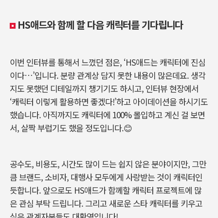
HS
애드와
함께
할
다음
캐릭터를
기다립니다
이번
인터뷰를
통해서
느꼈던
점은
, ‘HS
애드는
캐릭터에
진심
이다
…’
입니다
.
분량
관계상
담지
못한
내용이
많은데요
.
생각
지도
못했던
디테일까지
챙기기도
하시고
,
인터뷰
현장에서
‘
캐릭터
이렇게
활용하면
좋겠다
!’
하고
아이데이션을
하시기도
했습니다
.
아직까지도
캐릭터에
100%
몰입하고
계신
걸
보면
서
,
살짝
부럽기도
했을
정도입니다
.
😊
공수도
,
비용도
,
시간도
많이
드는
쉽지
않은
분야이지만
,
그만
큼
브랜드
,
소비자
,
대행사
모두에게
사랑받는
것이
캐릭터인
듯합니다. 앞으로도
HS
애드가
함께할
캐릭터
프로젝트에
많
은
관심
부탁
드립니다
.
그리고
새로운
스타
캐릭터를
키우고
싶은
관계자분들도
대환영입니다
!