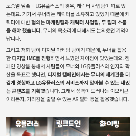
노승열
님
🐙 – LG
유플러스의
경우
,
캐릭터
사업팀이
따로
있
는데요
.
거기서 무너라는 캐릭터를
소유하고
있었기
때문에
캐
릭터에
대한
협의는
마케팅팀과
캐릭터
사업팀
,
두
팀과
소통
을
해야
했습니다
.
무너의
목소리에
대해서도
논의했던
기억이
납니다
.
그리고
저희
팀이
디지털
마케팅
팀이기
때문에
,
무너를
활용
한
디지털
IMC
를
진행
하면서
느꼈던
차이점이
있었는데요
.
캠
페인
영상을
통해서
사람들이
무너와
LG
유플러스의
인지와
확
산을
목표로
했다면
,
디지털
캠페인에서는
무너의
세계관을
더
깊게
경험하고
LG
유플러스의
서비스까지
알아볼
수
있는
재밌
는
콘텐츠를
기획
했습니다
.
그래서
성격이
드러나는
이모티콘
이라든지
,
거리감을
줄일
수
있는
AR
필터
등을
활용했습니다
.