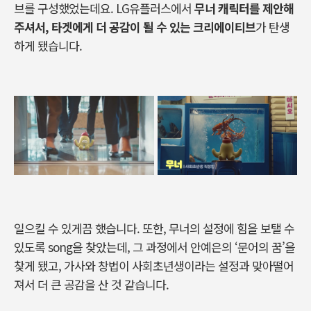
브를
구성했었는데요
. LG
유플러스에서
무너
캐릭터를
제안해
주셔서
,
타겟에게
더
공감이
될
수
있는
크리에이티브
가
탄생
하게
됐습니
다
.
일으킬
수
있게끔
했습니다
.
또한
,
무너의
설정에
힘을
보탤
수
있도록
song
을
찾았는데
,
그
과정에서
안예은의
‘
문어의
꿈
’
을
찾게
됐고
,
가사와
창법이
사회초년생이라는
설정과
맞아떨어
져서
더
큰
공감을
산
것
같습니다
.