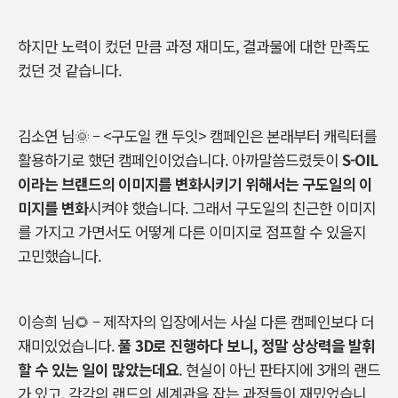
하지만 노력이 컸던 만큼 과정 재미도, 결과물에 대한 만족도
컸던 것 같습니다.
김소연
님
🌞 – <
구도일
캔
두잇
>
캠페인은
본래부터
캐릭터를
활용하기로
했던
캠페인이었습니다
.
아까
말씀드렸듯이
S-OIL
이라는
브랜드의
이미지를
변화시키기
위해서는
구도일의
이
미지를
변화
시켜야
했습니다
.
그래서
구도일의
친근한
이미지
를
가지고
가면서도
어떻게
다른
이미지로
점프할
수
있을지
고민했습니다.
이승희
님
🌻 –
제작자의
입장에서는
사실
다른
캠페인보다
더
재미있었습니다
.
풀 3D로
진행하다
보니
,
정말
상상력을
발휘
할
수
있는
일이
많았는데요
.
현실이
아닌
판타지에
3
개의
랜드
가
있고
,
각각의
랜드의
세계관을
잡는
과정들이
재밌었습니