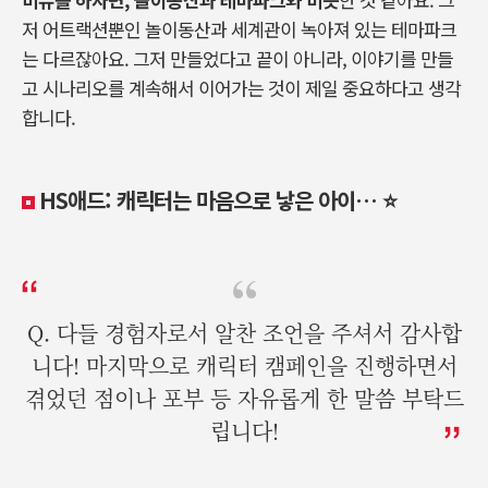
저 어트랙션뿐인 놀이동산과
세계관이
녹아져
있는
테마파크
는
다르잖아요
.
그저
만들었다고
끝이
아니라
,
이야기를
만들
고
시나리오를
계속해서
이어가는
것이
제일
중요하다고
생각
합니다
.
HS
애드
:
캐릭터는
마음으로
낳은
아이
…
⭐️
Q. 다들 경험자로서 알찬 조언을 주셔서 감사합
니다! 마지막으로 캐릭터 캠페인을 진행하면서
겪었던 점이나 포부 등 자유롭게 한 말씀 부탁드
립니다!