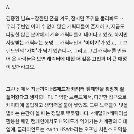
A.
김종환 님🛵 – 잠깐만 폰을 켜도, 잠시만 주위을 둘러봐도…
우리 주변엔 이미 수 없이 많은 캐릭터들이 존재하고, 지금도
다양한 많은 분야에서 계속 캐릭터들이 태어나고 있죠. 하지만
사랑받는 캐릭터는 분명 그 캐릭터만의
‘
이야기
’
가 있고, 그 브
랜드만의
‘
가치
’
가 담겨 있습니다. 그리고 그런 캐릭터를 만들
어 온 사람들을 보면
캐릭터에
대한
더
깊은
고민과
더
큰
애정
이 있더라고요.
그런 점에서 지금까지
HS
애드가
캐릭터
캠페인을
굉장히
잘
풀어왔다고
생각
합니다. 다양한 브랜드에서, 다양한 접근으로
캐릭터에 몰입하고 생명력을 불어 넣었죠.
그런 노력들이 빛을
발하는 순간이 올 때는 정말로 뿌듯합니다. <배달이>캐릭터를
활용한 배민 캠페인에서도 HS애드가 엮어가는 세계관의 디테
일에, 클라이언트는 <with HSAd>라는 오프닝 시퀀스 자막을