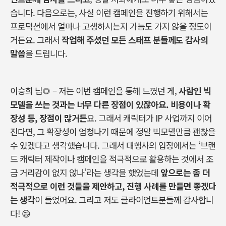
습니다
.
다음으로는
,
사실
이런
캠페인을
진행하기
위해서는
프로덕션에서
얼마나
고생하시는지
가늠도
가지
않을
정도이
거든요
.
그래서
작업해
주셨던
모든
스태프
분들께도
감사의
말씀
을
드립니다
.
이승희
님
🌻 –
저는
이번
캠페인을
통해
느꼈던
게
,
사람인
빅
모델을
쓰는
것과는
너무
다른
장점이
있잖아요
.
비용이나
확
장성
등
,
장점이
많거든
요
.
그래서
캐릭터가
IP
사업까지
이어
진다면
,
그
확장성이
엄청나기
때문에
정말
빅모델만큼
괜찮을
수
있겠다고
생각했습니다
.
그래서
대행사의
입장에서는
‘
브랜
드
캐릭터
제작이나
캠페인을
적극적으로
활용하는
것에서
조
금
거리감이
없지
않나
’
라는
생각을
했었는데
앞으로는
좀
더
적극적으로
이런
것들을
제안하고
,
진행
사례를
만들면
좋겠다
는
생각
이
들었어요
.
그리고
저도
클라이언트분들께
감사합니
다
! 😄