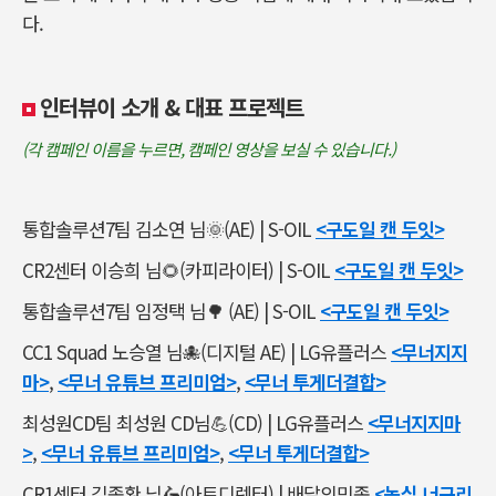
다.
인터뷰이 소개
&
대표 프로젝트
(각 캠페인 이름을 누르면, 캠페인 영상을 보실 수 있습니다.)
통합솔루션7팀 김소연 님
🌞(AE) | S-OIL
<구도일 캔 두잇>
CR2
센터 이승희 님
🌻(
카피라이터
) | S-OIL
<구도일 캔 두잇>
통합솔루션7팀 임정택 님
🌳
(AE)
|
S-OIL
<구도일 캔 두잇>
CC1 Squad
노승열 님
🐙(
디지털
AE) | LG
유플러스
<무너지지
마>
,
<무너 유튜브 프리미엄>
,
<무너 투게더결합>
최성원CD팀 최성원
CD
님
💪(CD) |
LG
유플러스
<무너지지마
>
,
<무너 유튜브 프리미엄>
,
<무너 투게더결합>
CR1
센터 김종환 님
🛵(
아트디렉터
) |
배달의민족
<농심 너구리