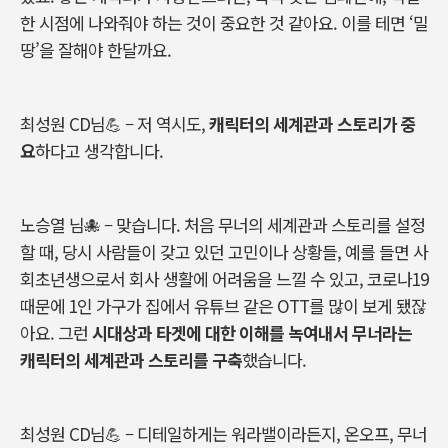
한 시점에 나와줘야 하는 것이 중요한 것 같아요. 이를 테면 ‘밀
땅’을 잘해야 한달까요.
최성원
CD
님
💪 –
저
역시도
,
캐릭터의
세계관과
스토리가
중
요
하다고
생각합니다
.
노승열
님
🐙 –
맞습니다
.
처음
무너의
세계관과
스토리를
설정
할
때
,
당시
사람들이
갖고
있던
고민이나
상황들
,
예를
들면
사
회초년생으로서
회사
생활에
어려움을
느낄
수
있고
,
코로나
19
때문에
1
인
가구가
집에서
유튜브
같은
OTT
를
많이
보게
됐잖
아요
.
그런
시대상과
타겟에
대한
이해를
녹여내서
무너라는
캐릭터의
세계관과
스토리를
구축
했습니다
.
최성원
CD
님
💪 –
디테일하게는
워라밸이라든지
,
온오프
,
무너