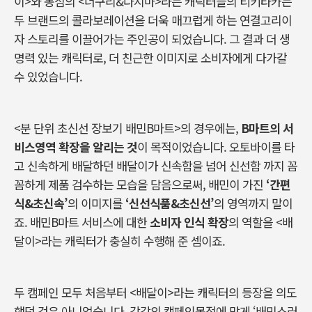
이>와 농심의 <너구리&다시마>라는 캐릭터들의 티키타카는
두 브랜드의 콜라보레이션을 더욱 매끄럽게 하는 연결고리이
자 스토리를 이끌어가는 주인공이 되었습니다. 그 결과 더 생
명력 있는 캐릭터로, 더 친근한 이미지로 소비자에게 다가갈
수 있었습니다.
<분 단위 초신선 장보기 배민B마트>의 경우에는,
B
마트의 서
비스영역 확장을 알리는 것
이 목적이었습니다.
오토바이를 타
고 신속하게 배달하던 배달이가 신속함을 넘어 신선함 까지 꼼
꼼하게 제품 검수하는 모습을 담음으로써, 배민이 가진
‘간편
식&초신속’
의 이미지를
‘신선식품&초신선’
의 영역까지 말이
죠. 배민B마트 서비스에 대한
소비자 인식 확장
의 역할을 <배
달이>라는 캐릭터가 충실히 수행해 준 셈이죠.
두 캠페인 모두 처음부터 <배달이>라는 캐릭터의 등장을 의도
했던 것은 아니었습니다.
각각의 캠페인목적에 맞게 ‘배민스러