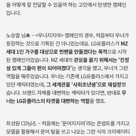
을
어떻게
잘
전달할
수
있을까
하는
고민에서
탄생한
캠페인
입니다
.
노승열
님
🐙 – <무너지지마> 캠페인의
경우
,
처음부터
무너가
등장하는
것으로
기획된
건
아니었는데요
. LG
유플러스가
MZ
세대
1
인
가구를
대상으로
찐팬을
만들겠다는
목적
으로
시작
된
캠페인이었습니다
. MZ
세대의
관심을
끌기
위해서는
‘
진정
성
있게
그들이
편이
되어야겠다
’
는
생각을
했고
,
무너가
그런
역할을
해주었습니다
.
무너는
기존에
LG
유플러스에서
가지고
있던
캐릭터였는데
,
그
세계관을
‘
사회초년생
’
으로
재설정
했
습니다
.
브랜드
자체를
대변하는
캐릭터가
있다면
,
반대로
무
너는
LG
유플러스의
타겟을
대변하는
역할
을
했죠
.
최성원
CD
님
💪 –
처음에는
‘
문어지지마
’
라는 콘셉트를 가지고
모델을
활용해서
문어
탈을
쓰고
나오는
그런
식의
크리에이티