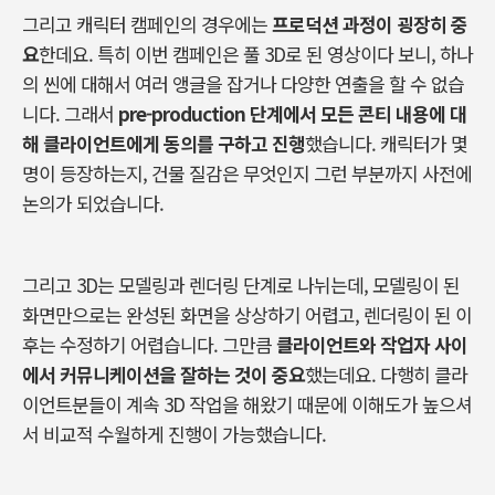
그리고
캐릭터
캠페인의
경우에는
프로덕션
과정이
굉장히
중
요
한데요
.
특히
이번
캠페인은
풀
3D
로
된
영상이다
보니
,
하나
의
씬에
대해서
여러
앵글을
잡거나
다양한
연출을
할
수
없습
니다
.
그래서
pre-production
단계에서
모든
콘티
내용에
대
해
클라이언트에게
동의를
구하고
진행
했습니다
.
캐릭터가
몇
명이
등장하는지
,
건물
질감은
무엇인지
그런
부분까지
사전에
논의가
되었습니다
.
그리고
3D
는
모델링과
렌더링
단계로
나뉘는데
,
모델링이
된
화면만으로는
완성된
화면을
상상하기
어렵고
,
렌더링이
된
이
후는
수정하기
어렵습니다
.
그만큼
클라이언트와
작업자
사이
에서
커뮤니케이션을
잘하는
것이
중요
했는데요
.
다행히
클라
이언트분들이
계속
3D
작업을
해왔기
때문에
이해도가
높으셔
서
비교적
수월하게
진행이
가능했습니다
.