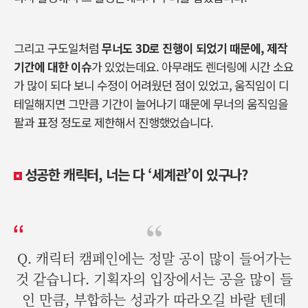
그리고
구도일처럼
무너도
3D
로
진행이
되었기
때문에
,
제작
기간에
대한
이슈
가
있었는데요
.
아무래도
렌더링에
시간
소요
가
많이
되다
보니
수정이
어려웠던
점이
있었고
,
움직임이
디
테일해지면
그만큼
기간이
늘어나기
때문에
무너의
움직임을
팔과
표정
정도로
제한해서
진행했었습니다
.
성공한
캐릭터
,
너는
다
‘
세계관
’
이
있구나
?
Q. 캐릭터 캠페인에는 정말 공이 많이 들어가는
것 같습니다. 기획자의 입장에서는 공을 많이 들
인 만큼, 부합하는 성과가 따라오길 바랄 텐데