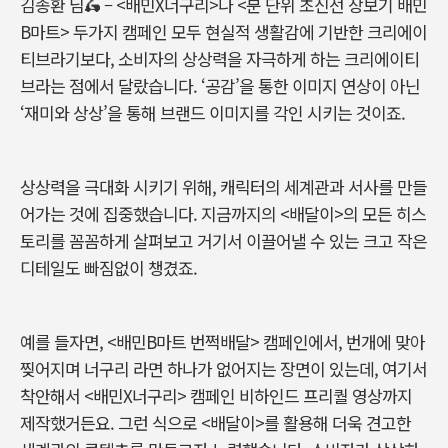
김종환 님🛵 – <배민X너구리>나 <분 단위 초신선 장보기 배민
B마트> 두가지 캠페인 모두 현실적 생활감에 기반한 크리에이
티브라기보다, 소비자의 상상력을 자극하게 하는 크리에이티
브라는 점에서 달랐습니다. ‘공감’을 통한 이미지 연상이 아닌
‘재미와 상상’을 통해 브랜드 이미지를 각인 시키는 것이죠.
상상력을 극대화 시키기 위해, 캐릭터의 세계관과 서사를 만들
어가는 것에 집중했습니다. 지금까지의 <배달이>의 모든 히스
토리를 꼼꼼하게 살펴보고 거기서 이끌어낼 수 있는 크고 작은
디테일도 빠짐없이 챙겼죠.
예를 들자면, <배민B마트 번쩍배달> 캠페인에서, 번개에 맞아
찢어지며 너구리 라면 하나가 없어지는 장면이 있는데, 여기서
착안해서 <배민X너구리> 캠페인 비하인드 프리퀄 영상까지
제작했거든요.
그런 식으로 <배달이>를 활용해 더욱 견고한