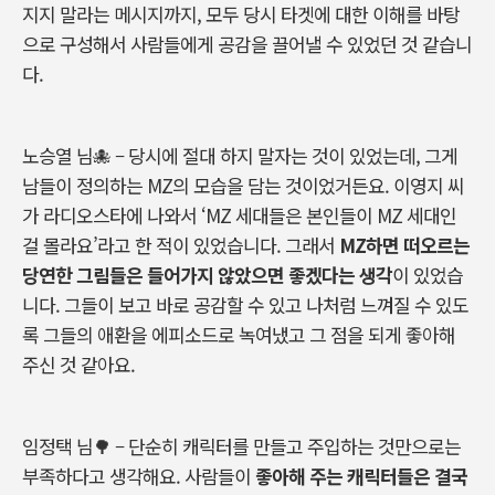
지지
말라는
메시지까지
,
모두
당시 타겟에 대한
이해를
바탕
으로
구성해서
사람들에게
공감을
끌어낼
수
있었던
것
같습니
다
.
노승열
님
🐙 –
당시에
절대
하지
말자는
것이
있었는데
,
그게
남들이
정의하는
MZ
의
모습을
담는
것이었거든요
.
이영지
씨
가
라디오스타에
나와서
‘MZ
세대들은
본인들이
MZ
세대인
걸
몰라요
’
라고
한
적이
있었습니다
.
그래서
MZ
하면
떠오르는
당연한
그림들은
들어가지
않았으면
좋겠다는
생각
이
있었습
니다
.
그들이
보고
바로
공감할
수
있고
나처럼
느껴질
수
있도
록
그들의
애환을
에피소드로
녹여냈고
그
점을
되게
좋아해
주신
것
같아요
.
임정택
님
🌳 –
단순히
캐릭터를
만들고
주입하는
것만으로는
부족하다고
생각해요
.
사람들이
좋아해
주는
캐릭터들은
결국