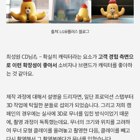
출처: LG유플러스 블로그
최성원
CD
님
💪 –
확실히
캐릭터라는
요소가
고객
경험
측면으
로
이런
확장성이
좋아서
소비자나
브랜드가
캐릭터를
좋아하
는
것
같아요.
제작
과정에
대해서
설명을
드리자면
,
일단
프로덕션
스탭부터
3D
작업에
탁월한
분들로
섭외가
되었습니다
.
그리고
저희
캠
페인의
경우에는
실사에
3D
로
무너를
입힌
방식이었기
때문
에
,
촬영
과정이
독특했는데요
.
무너의
크기와
위치를
고려하
여
무너
모형
클레이를
올려놓고
촬영한
다음
,
클레이를
빼고
다시
촬영해서
그
촬영본에다가
무너를
입혔습니다
.