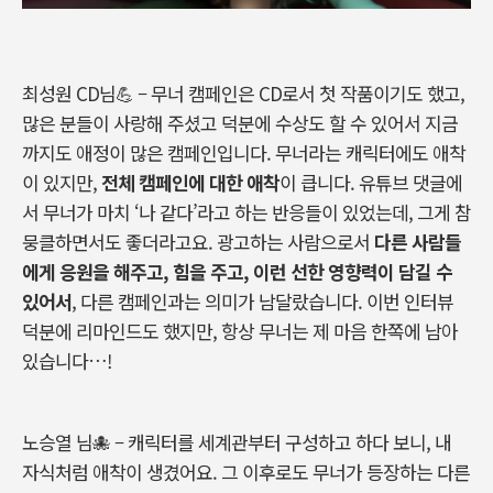
최성원
CD
님
💪 –
무너
캠페인은
CD
로서
첫
작품이기도
했고
,
많은
분들이
사랑해
주셨고
덕분에
수상도
할
수
있어서
지금
까지도
애정이
많은
캠페인입니다
. 무너라는
캐릭터에도
애착
이
있지만
,
전체
캠페인에
대한
애착
이
큽니다
.
유튜브
댓글에
서
무너가
마치
‘
나
같다
’
라고
하는
반응들이
있었는데
,
그게
참
뭉클하면서도 좋더라고요. 광고하는
사람으로서
다른
사람들
에게
응원을
해주고
,
힘을
주고
,
이런
선한
영향력이
담길
수
있어서
,
다른
캠페인과는
의미가
남달랐습니다
.
이번
인터뷰
덕분에
리마인드도
했지만
,
항상
무너는
제
마음
한쪽에
남아
있습니다
…!
노승열
님
🐙 –
캐릭터를
세계관부터
구성하고
하다
보니
,
내
자식처럼
애착이
생겼어요
.
그
이후로도
무너가
등장하는
다른