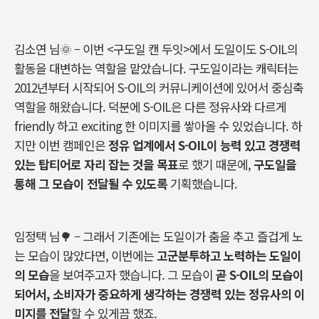
김소연 님
🌞 –
이번
<
구도일
캔
두잇
>
에서
도일이도
S-OIL
의
활동을
대변하는
역할을
맡았습니다
.
구도일이라는
캐릭터는
2012
년부터
시작되어
S-OIL
의
커뮤니케이션에
있어서
중심축
역할을
해왔습니다
.
덕분에
S-OIL
은
다른
정유사와
다르게
friendly 하고 exciting 한 이미지를
쌓아올
수
있었습니다
.
하
지만
이번
캠페인은
정유
업계에서
S-OIL
이
능력
있고
경쟁력
있는
탑티어로
자리 잡는
것을
목표
로
했기
때문에
,
구도일을
통해
그
모습이
전달될
수
있도록
기획했습니다
.
임정택 님
🌳 –
그래서
기존에는
도일이가
춤을
추고
즐겁게
노
는
모습이
많았다면
,
이번에는
고군분투하고
노력하는
도일이
의
모습
을
보여주고자
했습니다
.
그
모습이
곧
S-OIL
의
모습이
되어서
,
소비자가
중요하게
생각하는
경쟁력
있는
정유사의
이
미지를
전달
할
수
있게끔
했죠
.