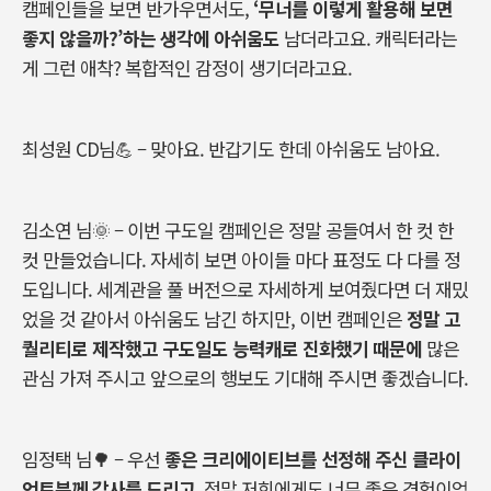
캠페인들을
보면
반가우면서도
,
‘
무너를
이렇게
활용해
보면
좋지
않을까
?’
하는
생각에
아쉬움도
남더라고요. 캐릭터라는
게
그런
애착
?
복합적인
감정이 생기더라고요.
최성원
CD
님
💪 –
맞아요
.
반갑기도
한데
아쉬움도
남아요
.
김소연
님
🌞 –
이번
구도일
캠페인은
정말
공들여서
한
컷
한
컷
만들었습니다
.
자세히
보면
아이들
마다
표정도
다
다를
정
도입니다
.
세계관을
풀
버전으로
자세하게
보여줬다면
더
재밌
었을
것
같아서
아쉬움도
남긴
하지만
,
이번
캠페인은
정말
고
퀄리티로
제작했고
구도일도
능력캐로
진화했기
때문에
많은
관심
가져
주시고
앞으로의
행보도 기대해 주시면 좋겠습니다
.
임정택
님
🌳 –
우선
좋은
크리에이티브를
선정해 주신
클라이
언트분께
감사를
드리고
,
정말
저희에게도
너무
좋은
경험이었