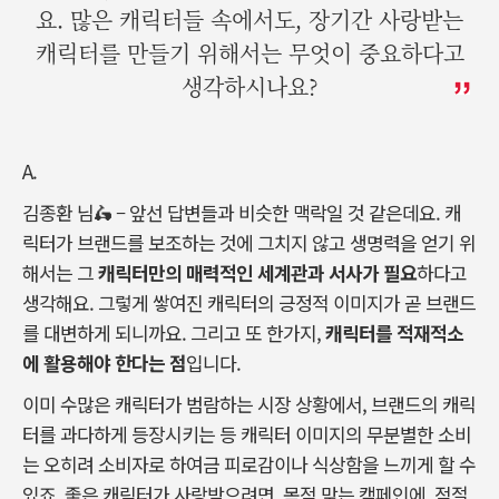
요. 많은 캐릭터들 속에서도, 장기간 사랑받는
캐릭터를 만들기 위해서는 무엇이 중요하다고
생각하시나요?
A.
김종환 님🛵 – 앞선 답변들과 비슷한 맥락일 것 같은데요.
캐
릭터가 브랜드를 보조하는 것에 그치지 않고 생명력을 얻기 위
해서는 그
캐릭터만의
매력적인
세계관과
서사가
필요
하다고
생각해요. 그렇게 쌓여진 캐릭터의 긍정적 이미지가 곧 브랜드
를 대변하게 되니까요.
그리고 또 한가지,
캐릭터를
적재
적소
에
활용해야
한다는
점
입니다.
이미 수많은 캐릭터가 범람하는 시장 상황에서, 브랜드의 캐릭
터를 과다하게 등장시키는 등 캐릭터 이미지의 무분별한 소비
는 오히려 소비자로 하여금 피로감이나 식상함을 느끼게 할 수
있죠.
좋은 캐릭터가 사랑받으려면, 목적 맞는 캠페인에, 적절