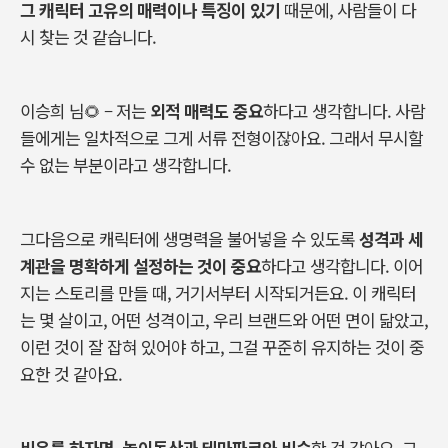
그
캐릭터
고유의
매력이나
특징이
있기
때문에
,
사람들이
다
시
찾는
것
같습니다
.
이승희
님
🌻 –
저는
외적
매력도
중요
하다고
생각합니다
.
사람
들에게는
일차적으로
그게
서류
전형이잖아요
.
그래서
무시할
수
없는
부분이라고
생각합니다
.
그다음으로
캐릭터에
생명력을
불어넣을
수
있도록
성격과
세
계관을
명확하게
설정하는
것이
중요
하다고
생각합니다
.
이어
지는
스토리를
만들
때
,
거기서부터
시작되거든요
.
이
캐릭터
는
몇
살이고
,
어떤
성격이고
,
우리
브랜드와
어떤
면이
닮았고
,
이런
것이
잘
잡혀
있어야
하고
,
그걸
꾸준히
유지하는
것이
중
요한
것
같아요
.
비유를
하자면
,
놀이동산과
테마파크와
비슷
한
것
같아요
.
그