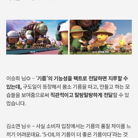
이승희 님
🌻 – ‘
기름
’
의
기능성을
팩트로
전달하면
지루할
수
있는데
,
구도일이
등장해서
몸소
기름을
따고
,
만들고
하는
모
습들을
보여줌으로써
직관적이고
말랑말랑하게
전달
할
수
있
었습니다
.
김소연
님
🌞 –
사실
소비자
입장에서는
기름의
품질
차이를
느
끼기
어려운데요
. ‘S-OIL
의
기름이
더
좋은
기름이다
’
라는
것