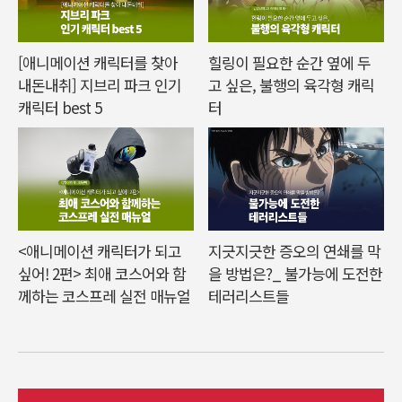
[애니메이션 캐릭터를 찾아
힐링이 필요한 순간 옆에 두
내돈내취] 지브리 파크 인기
고 싶은, 불행의 육각형 캐릭
캐릭터 best 5
터
<애니메이션 캐릭터가 되고
지긋지긋한 증오의 연쇄를 막
싶어! 2편> 최애 코스어와 함
을 방법은?_ 불가능에 도전한
께하는 코스프레 실전 매뉴얼
테러리스트들