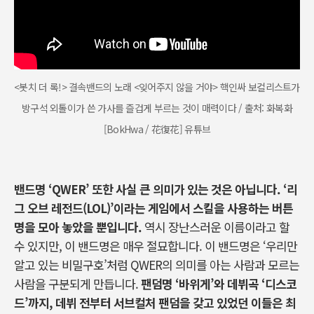
<봇치 더 록!> 결속밴드의 노래 <잊어주지 않을 거야> 핵인싸 보컬리스트가
방구석 외톨이가 쓴 가사를 즐겁게 부르는 것이 매력이다 / 출처: 화복화
[BokHwa / 花復花] 유튜브
밴드명 ‘QWER’ 또한 사실 큰 의미가 있는 것은 아닙니다. ‘리
그 오브 레전드(LOL)’이라는 게임에서 스킬을 사용하는 버튼
명을 모아 놓았을 뿐입니다
.
역시 장난스러운 이름이라고 할
수 있지만, 이 밴드명은 매우 절묘합니다. 이 밴드명은 ‘우리만
알고 있는 비밀구호’처럼 QWER의 의미를 아는 사람과 모르는
사람을 구분되게 만듭니다.
팬덤명 ‘바위게’와 데뷔곡 ‘디스코
드’까지, 데뷔 전부터 서브컬처 팬덤을 갖고 있었던 이들은 최