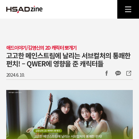
애드이야기/김영신의 2D 캐릭터 뽀개기
고고한 메인스트림에 날리는 서브컬처의 통쾌한
펀치! – QWER에 영향을 준 캐릭터들
2024. 6. 10.