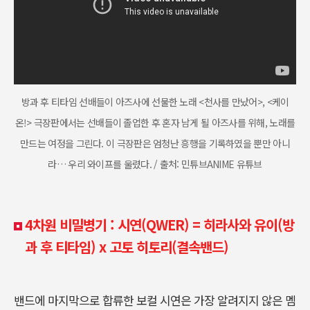
방과 후 티타임 선배들이 아즈사에 선물한 노래 <천사를 만났어>, <케이
온!> 극장판에서는 선배들이 졸업한 후 혼자 남게 될 아즈사를 위해, 노래를
만드는 여정을 그린다. 이 극장판은 엄청난 흥행을 기록하였을 뿐만 아니
라… 우리 와이프를 울렸다. / 출처: 민튜브ANIME 유튜브
4차원 비밀병기 : 시연(QWER)
=
히라사와 유이(방
과 후 티타임) x 고토 히토리(결속밴드)
밴드에 마지막으로 합류한 보컬 시연은 가장 알려지지 않은 멤