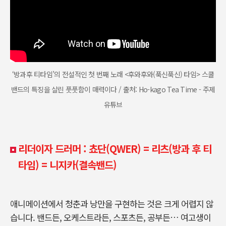
‘방과후 티타임’의 전설적인 첫 번째 노래 <후와후와(푹신푹신) 타임> 스쿨
밴드의 특징을 살린 풋풋함이 매력이다 / 출처: Ho-kago Tea Time - 주제
유튜브
리더이자 드러머 : 쵸단(QWER)
=
리츠(방과 후 티
타임) = 니지카(결속밴드)
애니메이션에서 청춘과 낭만을 구현하는 것은 크게 어렵지 않
습니다. 밴드든, 오케스트라든, 스포츠든, 공부든… 여고생이