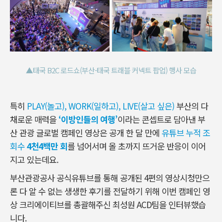
▲태국 B2C 로드쇼(부산-태국 트래블 커넥트 팝업) 행사 모습
특히
PLAY(놀고), WORK(일하고), LIVE(살고 싶은)
부산의 다
채로운 매력을
‘이방인들의 여행’
이라는 콘셉트로 담아낸 부
산 관광 글로벌 캠페인 영상은 공개 한 달 만에
유튜브 누적 조
회수
4천4백만 회
를 넘어서며 올 초까지 뜨거운 반응이 이어
지고 있는데요.
부산관광공사 공식유튜브를 통해 공개된 4편의 영상시청만으
론 다 알 수 없는 생생한 후기를 전달하기 위해 이번 캠페인 영
상 크리에이티브를 총괄해주신 최성원 ACD팀을 인터뷰했습
니다.