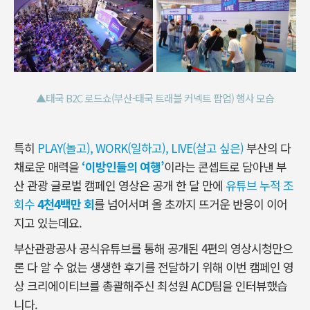
▲태국 B2C 로드쇼(부산-태국 트래블 커넥트 팝업) 행사 모습
특히
PLAY(놀고), WORK(일하고), LIVE(살고 싶은)
부산의 다
채로운 매력을
‘이방인들의 여행’
이라는 콘셉트로 담아낸 부
산 관광 글로벌 캠페인 영상은 공개 한 달 만에
유튜브 누적 조
회수
4천4백만 회
를 넘어서며 올 초까지 뜨거운 반응이 이어
지고 있는데요.
부산관광공사 공식유튜브를 통해 공개된 4편의 영상시청만으
론 다 알 수 없는 생생한 후기를 전달하기 위해 이번 캠페인 영
상 크리에이티브를 총괄해주신 최성원 ACD팀을 인터뷰했습
니다.