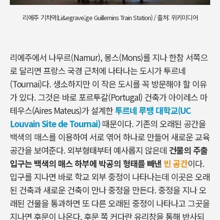
리에주 기차역(Li&egrave;ge Guillemins Train Station) / 출처: 위키미디어
리에주에서 나무르(Namur), 몽스(Mons)를 지나 한참 서쪽으
로 달리면 프랑스 국경 근처에 나타나는 도시가 투르네
(Tournai)다. 생소하지만 이 작은 도시를 꼭 방문해야 할 이유
가 있다. 그것은 바로 포르투갈(Portugal) 건축가 아이레스 마
테우스(Aires Mateus)가 설계한
투르네 루뱅 대학교(UC
Louvain Site de Tournai)
때문이다. 기존의 오래된 공간을
백색의 매스를 이용하여 서로 엮어 하나로 만들어 새로운 교육
공간을 보여준다. 외부형태부터 예사롭지 않은데
건물의 주출
입구는 백색의 매스 하부에 박공의 형태를 빼낸
빈 공간
이다.
입구를 지나면 바로 학교 외부 중정이 나타나는데 이곳은 오래
된 건축과 새로운 건축이 만나 중정을 만든다. 중정을 지나 오
래된 건물을 통과하면 또 다른 오래된 중정이 나타나고 그곳을
지나면 후문이 나온다. 후문 쪽 커다란 유리창을 통해 반사되