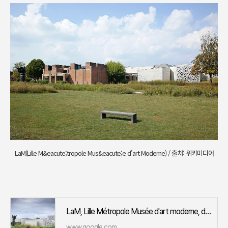
LaM(Lille M&eacute;tropole Mus&eacute;e d'art Moderne) / 출처: 위키미디어
LaM, Lille Métropole Musée d'art moderne, d'art contemporain et d'art brut · 1 All. du Musée, 59650 Villeneuve-d'Ascq, 프
www.google.com