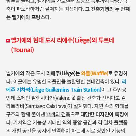
남부를 들리고, 벨기에를 가로질러 프랑스 북부까지 다양한 건
축이 파노라마처럼 펼쳐지는 여정이다. 그
건축기행의 두 번째
는 벨기에와 프랑스
다.
벨기에의 현대 도시 리에주(Liège)와 투르네
(Tounai)
벨기에의 작은 도시
리에주(Liège)는
와플(Waffle)
로 유명
하
다. 이곳에는 유명한 와플만큼 놀랄만한 현대건축이 있다.
리
에주 기차역(Liège Guillemins Train Station)
이 그 주인공
인데 스페인 발렌시아가(Valencia) 출신 건축가 산티아고 칼
라트라바(Santiago Calatrava)가 설계했다. 자연 속의 형태를
구조와 함께 풀어낸
백색의 건축
으로
대담한 디자인이 특징
이
다. 기차역은 기능상 거대한 역의 중앙 공간과 각 열차 플랫폼
의 개별 공간을 동시에 만족해야 하는데 서로 상반된 기능의