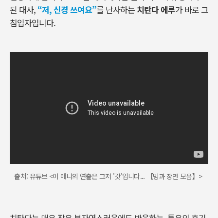
된 대사
,
“
저, 신경 쓰여요”
를 난사하는
치탄다 에루
가 바로 그
침입자입니다
.
출처: 유튜브 <이 애니의 연출은 그저 '갓'입니다... 【빙과 장면 모음】>
치탄다는 매우 작은 부자연스러움에도 반응하는
,
특유의 호기