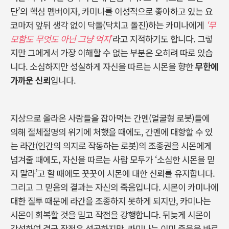
단
’
의 핵심 멤버이자
,
카미나를 이성적으로 좋아하고 있는 요
코마저 앞뒤 생각 없이 닥돌
(
닥치고 돌진
)
하는 카미나에게
‘무
모함도 무엇도 아닌 그냥 억지
’
라고 지적하기도 합니다
.
그렇
지만 그에게서 가장 이해할 수 없는 부분은 오히려 따로 있습
니다
.
소심하지만 성실하게 자신을 따르는 시몬을 향한
무한에
가까운 신뢰
입니다
.
지상으로 올라온 사람들을 잡아먹는 간멘
(
얼굴형 로봇
)
들에
의해 절체절명의 위기에 처했을 때에도
,
간멘에 대항할 수 있
는 라간
(
인간의 의지로 작동하는 로봇
)
의 조종권을 시몬에게
넘겨줄 때에도
,
자신을 따르는 사람 모두가
‘
소심한 시몬을 믿
지 말라
’
고 할 때에도 꿋꿋이 시몬에 대한 신뢰를 유지합니다
.
그리고 그 믿음의 결과는 자신의 죽음입니다
.
시몬이 카미나에
대한 질투 때문에 라간을 조종하지 못하게 되지만
,
카미나는
시몬이 회복할 것을 믿고 작전을 강행합니다
.
뒤늦게 시몬이
각성하여 결국 작전은 성공하지만
,
카미나는 이미 죽음을 바로