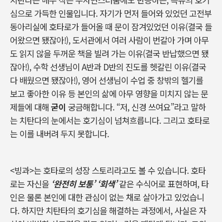
심으로 가득한 인물입니다
.
자기가 먼저 들어와 있었던 고전부
동아리실에 호타로가 들어올 때 문이 잠겨있었던 이유
(
결국 들
어왔으면 됐잖아
!),
도서관에서 여러 사람이 번갈아 가며 아무
도 읽지 않을 두꺼운 책을 빌려 가는 이유
(
결국 반납했으면 됐
잖아
!),
수학 선생님이
A
반과
D
반의 진도를 헷갈린 이유
(
결국
다 배웠으면 됐잖아
!),
영어 선생님이 수업 중 창밖의 헬기를
보고 좋아한 이유 등 본인의 삶에 아무 영향을 미치지 않는 문
제들에 대해
굳이
궁금해합니다
. “
저
,
신경 쓰여요
”
라고 말하
는 치탄다의 눈에서는 호기심이 넘쳐흐릅니다
.
그리고 호타로
는 이를 내버려 두지 못합니다
.
<
빙과
>
는 호타로의 성장 스토리라고도 볼 수 있습니다
.
호타
로는 자신을
‘
완전히 보통
’ ‘
회색
’
같은 수식어로 표현하며
,
타
인은 물론 본인에 대한 관심이 없는 채로 살아가고 있었습니
다
.
하지만 치탄타의 호기심을 해결하는 과정에서
,
사실은 자