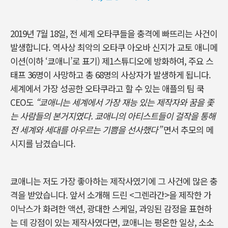
2019
년
7
월
18
일
,
전 세계 오타쿠들을 충격에 빠뜨리는 사건이
발생합니다
.
역사상 최악의 오타쿠 아오바 신지가 교토 애니메
이션
(
이하 ‘쿄애니’로 표기
)
제
1
스튜디오에 방화하여
,
주요 스
태프
36
명이 사망하고 총
68
명의 사상자가 발생하게 됩니다
.
세계에서 가장 성공한 오타쿠라고 할 수 있는 애플의 팀 쿡
CEO
도
“쿄애니는 세계에서 가장 재능 있는 제작자와 꿈을 좇
는 사람들의 본거지였다
. 쿄애니의
아티스트들이 걸작을 통해
전 세계와 세대를 아우르는 기쁨을 선사했다
”
면서 추모의 메
시지를 남겼습니다
.
쿄애니는 저도 가장 좋아하는 제작사였기에 그 사건에 많은 충
격을 받았습니다
.
앞서 소개해 드린
<
그렌라간
>
을 제작한 가
이낙스가 화려한 액션
,
광대한 스케일
,
과잉된 감정을 표현하
는 데 강점이 있는 제작사였다면
, 쿄애니는
평온한 일상
,
소소