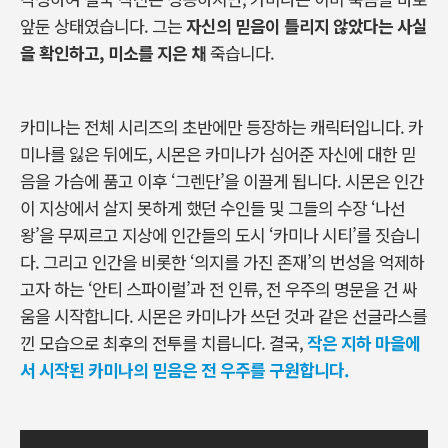
앞둔 상태였습니다
.
그는
자신의 믿음이 틀리지 않았다는 사실
을 확인하고
,
미소를 지은 채
죽습니다
.
카미나는 전체 시리즈의 초반에만 등장하는 캐릭터입니다
.
카
미나를 잃은 뒤에도
,
시몬은 카미나가 심어준 자신에 대한 믿
음을 가슴에 품고 이후
‘
그렌단
’
을 이끌게 됩니다
.
시몬은 인간
이 지상에서 살지 못하게 했던 수인들 및 그들의 수장 ‘나선
왕’을 무찌르고 지상에 인간들의 도시
‘
카미나 시티
’
를 짓습니
다
.
그리고 인간을 비롯한
‘
의지를 가진 존재
’
의 번성을 억제하
고자 하는
‘
안티 스파이럴
’
과 전 인류
,
전 우주의 명문을 건 싸
움을 시작합니다
.
시몬은 카미나가 쓰던 것과 같은 선글라스를
낀 모습으로 최후의 전투를 치릅니다
.
결국
,
작은 지하 마을에
서 시작된 카미나의 믿음은 전 우주를 구원합니다.