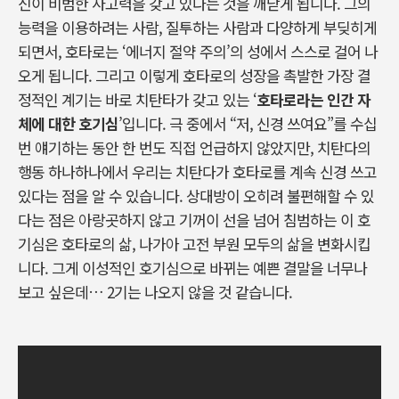
신이 비범한 사고력을 갖고 있다는 것을 깨닫게 됩니다
.
그의
능력을 이용하려는 사람
,
질투하는 사람과 다양하게 부딪히게
되면서
,
호타로는
‘
에너지 절약 주의’의 성에서 스스로 걸어 나
오게 됩니다
.
그리고 이렇게 호타로의 성장을 촉발한 가장 결
정적인 계기는 바로 치탄타가 갖고 있는
‘
호타로라는 인간 자
체에 대한 호기심
’
입니다
.
극 중에서
“
저
,
신경 쓰여요
”
를 수십
번 얘기하는 동안 한 번도 직접 언급하지 않았지만
,
치탄다의
행동 하나하나에서 우리는 치탄다가 호타로를 계속 신경 쓰고
있다는 점을 알 수 있습니다
.
상대방이 오히려 불편해할 수 있
다는 점은 아랑곳하지 않고 기꺼이 선을 넘어 침범하는 이 호
기심은 호타로의 삶
,
나가아 고전 부원 모두의 삶을 변화시킵
니다
.
그게 이성적인 호기심으로 바뀌는 예쁜 결말을 너무나
보고 싶은데
… 2
기는 나오지 않을 것 같습니다
.