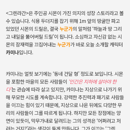
<
그렌라간
>
은 주인공 시몬이 가진 의지의 성장 스토리라고 볼
수 있습니다
.
식용 두더지를 잡기 위해
1m
앞의 땅굴만 파고
있었던 시몬의 드릴은
,
결국
누군가
의 말처럼
‘
하늘과 땅 그리
고 내일을 뚫어버릴 드릴
’
이 됩니다
.
소심하고 자신감 없는 시
몬의 잠재력을 끄집어내는
누군가
가 바로 오늘 소개할 캐릭터
카미나
입니다
.
카미나는 얼핏 보기에는
‘
동네 건달 형
’
정도로 보입니다
.
시몬
을 포함한 마을의 모든 사람들이
‘인간은 지하에 살아야 한
다’
는 관습에 따라 살고 있지만
,
카미나는 지상으로 나가기 위
해 무모한 시도를 계속합니다
.
강력한 추진력과 패기로 사람들
을 이끄는 힘이 있기 때문에
,
지상으로 나온 뒤에도 다양한 무
리의 사람들이 그를 따르게 됩니다
.
하지만 모든 장점에는 양
면이 있듯이
,
막무가내로 달려드는 그의 성격은
‘
어쩌려고 저
러는 거지
?’
라는 생각이 들게 만듭니다
.
그가 이끄는
‘
그렌