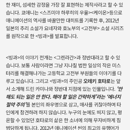
한 재미
,
섬세한 감정을 가장 잘 표현하는 제작사라고 할 수 있
습니다
.
쿄애니는
<
스즈미야 하루히의 우울
><
케이온
>
등으로
애니메이션의 역사를 바꿀만한 대히트를 기록한 후
, 2012
년
일본의 추리 소설가 요네자와 호노부의 <고전부> 소설 시리즈
를 원작으로 한
<
빙과
>
를 발표합니다
.
<
빙과
>
의 이야기 전개는
<
그렌라간
>
과 정반대라고 할 수 있
습니다
.
보통 사람이라면 그냥 지나칠 법한 일상의 작은 미스
터리를 해결해나가는 고등학교 고전부 부원들의 이야기를 다
루고 있습니다
.
그리고
<
빙과
>
의 주인공
오레키 호타로
는 앞
서 소개해 드린 카미나와 정반대 지점에 있는 인물입니다
.
'
안
해도 되는 일은 안 한다
.
해야 할 일은 간략하게
'
라는
‘
에너지
절약 주의’
를 본인의 좌우명으로 삼고
,
매사를 귀찮아하며 타
인에게 참견하려 하지 않습니다
.
누구의 눈에도 띄지 않고
,
평
온할 수 있었던 호타로의 삶은 한 소녀에 의해 무자비하게 침
범당하게 됩니다
. 2012
년 애니메이션 씬의 최고의 유행어가