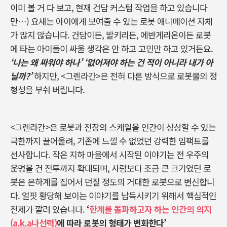
이미 볼 거 다 보고
,
현재 건담 커스텀 작업을 하고 있습니다
만
…)
요새는 아이에게 보여줄 수 있는 로봇 애니메이션 자체
가 많지 않습니다
.
건담이든
,
발키리든
,
에반게리온이든 로봇
에 타는 아이들이 싸울 생각은 안 하고 고민만 하고 있거든요
.
‘
나는 왜 싸워야 하나
’ ‘
없어져야 하는 건 적이 아니라 내가 아
닐까
?’
하지만
, <
그렌라간
>
은 전혀 다른 방식으로 로봇물의 정
형성을 부숴 버립니다
.
<
그렌라간
>
은 로봇과 전장의 스케일을 인간이 상상할 수 있는
극한까지 끌어올려
,
기존에 느낄 수 없었던 강력한 임팩트를
선사합니다
.
작은 지하 마을에서 시작된 이야기는 전 우주의
운명을 건 전투까지 확대되며
,
사람보다 조금 큰 크기였던 로
봇은 은하계를 집어서 던질 정도의 거대한 로봇으로 변신합니
다
.
얼핏 황당해 보이는 이야기를 납득시키기 위해서 핵심적인
전제가 깔려 있습니다
.
‘
한계를 돌파하고자 하는 인간의 의지
(a.k.a나선력)
에 따라 로봇의 형태가 변화한다
’