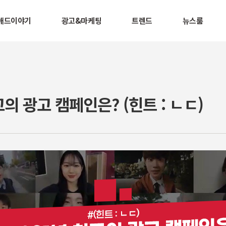
애드이야기
광고&마케팅
트렌드
뉴스룸
고의 광고 캠페인은? (힌트 : ㄴㄷ)