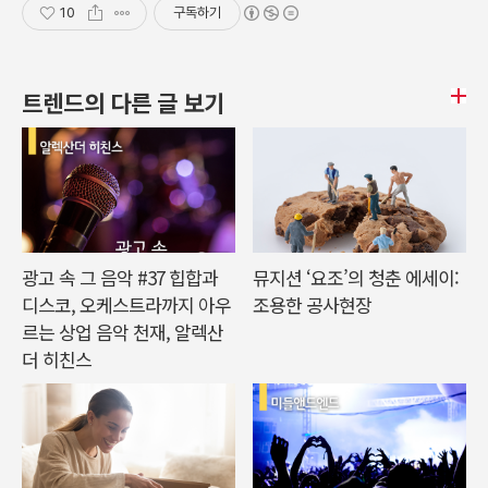
10
구독하기
트렌드의 다른 글 보기
광고 속 그 음악 #37 힙합과
뮤지션 ‘요조’의 청춘 에세이:
디스코, 오케스트라까지 아우
조용한 공사현장
르는 상업 음악 천재, 알렉산
더 히친스