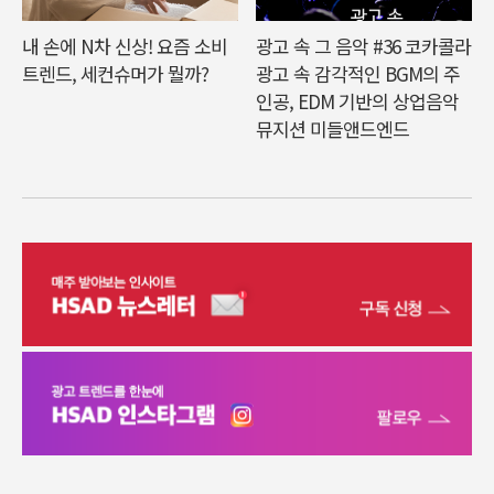
내 손에 N차 신상! 요즘 소비
광고 속 그 음악 #36 코카콜라
트렌드, 세컨슈머가 뭘까?
광고 속 감각적인 BGM의 주
인공, EDM 기반의 상업음악
뮤지션 미들앤드엔드