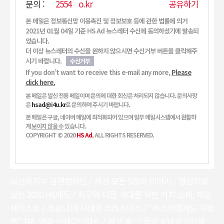
본 메일은 정보통신망 이용촉진 및 정보보호 등에 관한 법률에 의거
2021년 01월 04일 기준 HS Ad 뉴스레터 수신에 동의하셨기에 발송되
었습니다.
더 이상 뉴스레터의 수신을 원하지 않으시면 수신거부 버튼을 클릭해주
시기 바랍니다.
수신거부
If you don’t want to receive this e-mail any more,
Please
click here.
본 메일은 발신 전용 메일이며 문의에 대한 회신은 처리되지 않습니다. 문의사항
은
hsad@i4u.kr
로 문의하여 주시기 바랍니다.
본 메일은 구글, 네이버 메일에 최적화되어 있으며 일부 메일시스템에서 원활하
게
보이지 않을 수
있습니다.
COPYRIGHT © 2020
HS Ad.
ALL RIGHTS RESERVED.
보건복지부 금연캠페인 / 세상 모든 SBI의 이야기 / 영상으로
보는 2020 HS애드 / 지구와 다음 세대를 위한 가치 소비, 제로
웨이스트 / 코로나19 시대의 크리스마스 / “위스키에게도 자유
를” 1부, 영화 브레이브하트 / 광고 속 그 음악 #34 광고인을