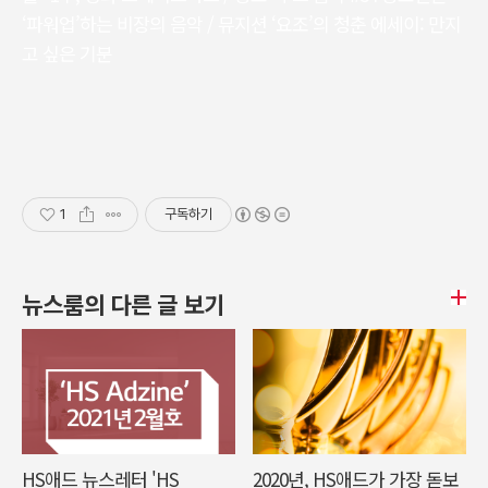
‘파워업’하는 비장의 음악 / 뮤지션 ‘요조’의 청춘 에세이: 만지
고 싶은 기분
1
구독하기
뉴스룸의 다른 글 보기
HS애드 뉴스레터 'HS
2020년, HS애드가 가장 돋보