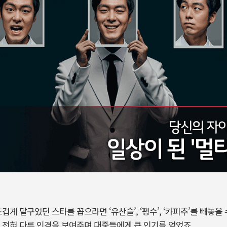
겁게 달구었던 스타를 꼽으라면 ‘유산슬’, ‘펭수’, ‘카피추’를 빼놓을 
 전혀 다른 인격을 보여주며 대중들에게 큰 인기를 얻었죠.