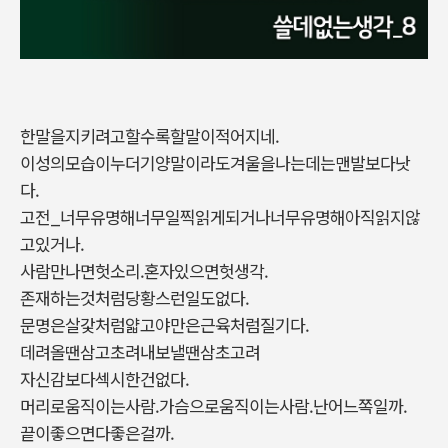
한말을지키려고할수록할말이적어지네.
이성의모습이누더기양말이라도겨울을나는데는맨발보다낫
다.
고전_너무유명해너무일찍읽게되거나너무유명해아직읽지않
고있거나.
사람만나면헛소리.혼자있으면헛생각.
존재하는것처럼당황스런일도없다.
문명은살갗처럼얇고야만은근육처럼질기다.
데려올땐삼고초려내보낼땐삼초고려
자신감보다섹시한건없다.
머리로움직이는사람.가슴으로움직이는사람.난어느쪽일까.
끝이좋으면다좋은걸까.