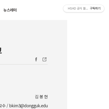
티스토리툴바
HSAD 공식 블로그 HSADzine
구독하기
뉴스레터
고
김 봉 현
/ bkim3@dongguk.edu