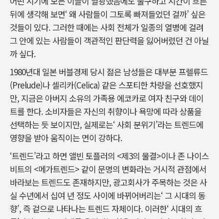
어떤 시기에 모든 이들이 열광했음에도 불구하고 시간이 흐른
뒤에 생각해 보면‘ 왜 사람들이 그토록 빠져들었던 걸까’ 싶은
것들이 있다. 그러한 때에는 사회 전체가 일종의 열병에 걸려
그 안에 있는 사람들이 객관적인 판단력을 잃어버렸던 건 아닐
까 싶다.
1980년대 일본 버블경제 당시 젊은 남성들은 대부분 프렐류드
(Prelude)나 셀리카(Celica) 같은 스포티한 차량을 선호했지
만, 지금은 아버지 소유의 가족용 에코카로 여자 친구와 데이
트를 한다. 소비자들은 자신의 취향이나 욕망에 따라 상품을
선택하는 듯 보이지만, 실제로는‘ 사회 분위기’라는 트렌드에
영향을 받아 움직이는 면이 강하다.
‘트렌드’라고 하면 앨빈 토플러의 <제3의 물결>이나 존 나이스
비트의 <메가트렌드> 같이 문명의 변화라는 거시적 관점에서
바라보는 트렌드도 존재하지만, 광고회사가 주목하는 것은 사
실 수년에서 십여 년 정도 사이에 바뀌어버리는‘ 그 시대의 동
향’, 즉 겉으로 나타나는 트렌드 자체이다. 이러한‘ 시대의 흐