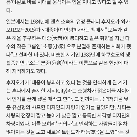
름’야말로 바로 시대를 움직이는 힘을 지니고 있다고 할 수 있
다.
일본에서는 1984년에 덴츠 소속의 유명 플래너 후지오카 와카
오(1927~2015)가 <대중이여 안녕히>라는 책에서“ 모두가 같
은 것을 추구하는 대중(大衆)이 붕괴하고 같은 취향을 지닌 다
수의 작은 그룹인‘ 소중(小衆)’으로 분열해 존재하는 사회가 됐
다”고 설파한 바 있다. 비슷한 시기인 1985년에 하쿠호도의 생
활종합연구소는‘ 분중(分衆)’이라는 이름으로 같은 현상에 대
해 지적하기도 했다.
후지오카가 ‘대중이 붕괴하고 있다’는 것을 인식하게 된 계기
는 혼다에서 출시한 시티(City)라는 소형차가 젊은이들 사이에
서 인기를 끌게 됐을 때라고 한다. 그 전까지는 공력저항을 낮
춘 유선형의 샤프한 디자인의 차량이 인기를 끌었지만, 시티는
차량의 전장이 짧고 높이가 낮은 짧고 뭉툭한 사각형 디자인의
차량이었다. 이를 오히려‘ 귀엽다’고 인식하는 사람들이 점차
많아지는 것을 보고 새로운 트렌드가 태동했음을 느꼈다는 것