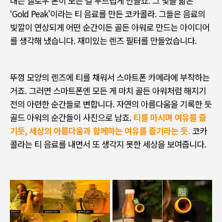
내는 옐로우 톤이 모든 걸 부드럽게 만들죠
.
그 빛을 닮은
‘Gold Peak'
이라는 티 음료를 만든 코카콜라
.
그들은 음료의
빛깔이 연상되게 어떤 순간이든 골든 아워로 만드는 아이디어
를 생각해 냈습니다. 재미있는 렌즈 필터를 만들었습니다
.
뚜껑 모양의 렌즈에 티를 채워서 스마트폰 카메라에 부착하는
거죠
.
그러면 스마트폰엔 모든 게 마치 골든 아워처럼 해지기
전의 아련한 순간들로 변합니다
.
자연의 아름다움을 기록한 듯
골드 아워의 순간들이 사진으로 남죠
.
티를 마시며 여유를 즐
기듯, 세상의 아름다움과 함께하는 여유를 즐기라는 듯
.
코카
콜라는 티 음료를 내면서 또 생각지 못한 세상을 보여줍니다
.