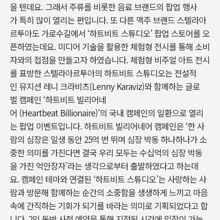
을 텐데요. 그래서 주류를 비롯한 음료 브랜드의 팝업 행사
가 특히 많이 열리는 편입니다. 또 다른 맥주 브랜드 스텔라아
르투아도 가로수길에서 ‘하트비트 스튜디오’ 팝업 스토어를 오
픈하였는데요. 미디어 기술을 활용한 체험형 전시를 통해 소비
자와의 접점을 만들고자 하였습니다. 체험형 비주얼 아트 전시
를 표방한 스텔라아르투아의 하트비트 스튜디오는 전설적
인 뮤지션 레니 크라비츠(Lenny Karaviz)와 함께하는 글로
벌 캠페인 ‘하트비트 빌리어네
어 (Heartbeat Billionaire)’의 국내 캠페인의 일환으로 열리
는 팝업 이벤트입니다. 하트비트 빌리어네어 캠페인은 ‘한 사
람의 심장은 일생 동안 25억 번 뛰며 심장 박동 하나하나가 소
중한 의미를 가진다면 결국 우리 모두는 수십억의 심장 박동
을 가진 억만장자’라는 생각으로부터 출발하였다고 하는데
요. 캠페인 테마와 연결된 ‘하트비트 스튜디오’는 사랑하는 사
람과 방문해 함께하는 순간의 소중함을 생생하게 느끼고 마음
속에 간직하는 기회가 되기를 바라는 의미로 기획되었다고 합
니다. 2인 동반 사전 예약을 통해 지정된 시간에 입장이 가능