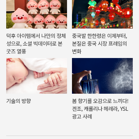
덕후 아이템에서 나만의 정체
중국발 한한령은 이제부터,
성으로, 소셜 빅데이터로 본
본질은 중국 시장 프레임의
굿즈 열풍
변화
기술의 방향
봄 향기를 오감으로 느끼다!
겐조, 캐롤리나 헤레라, YSL
광고 사례