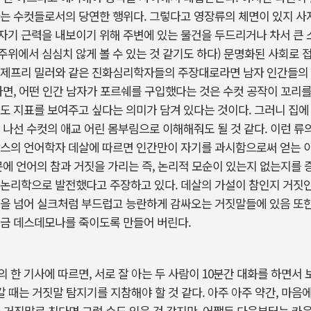
하는 수컷들로서의 당연한 행위다. 그렇다고 영장류의 체면이 있지 사
기 근력을 내보이기 위해 주변에 있는 물건을 두드리거나 차서 큰 소리
위에서 심심치 않게 볼 수 있는 것 같기도 하다) 문명화된 사회로 
제프리 밀러와 같은 진화심리학자들의 주장대로라면 남자 인간들의 소
자면, 어떤 인간 남자가 포르쉐를 구입했다는 것은 수컷 공작이 꼬리를
도 지표를 보여주고 싶다는 의미가 담겨 있다는 것이다. 그러니 집에
 나선 수컷의 애교 어린 몸부림으로 이해해줘도 될 것 같다. 이런 류
랑스의 언어학자 데살에 따르면 인간만이 자기를 과시함으로써 얻는 이
문에 언어의 참과 거짓을 가리는 즉, 논리적 모순이 있는지 없는지를
논리학으로 발전했다고 주장하고 있다. 데살의 가설이 참인지 거짓인지
을 넘어 실크처럼 부드럽고 능란하게 감싸오는 거짓말들에 있음 또한
여금 데스데모나를 죽이도록 만들어 버린다.
 한 기사에 따르면, 서로 잘 아는 두 사람이 10분간 대화를 하면서 
갈 때는 거짓말 탐지기를 지참해야 할 것 같다. 아주 아주 약간, 마음
 거짓말로 친다면 그럴 수도 있을 것 같지만, 어쨌든 다음부터는 카운