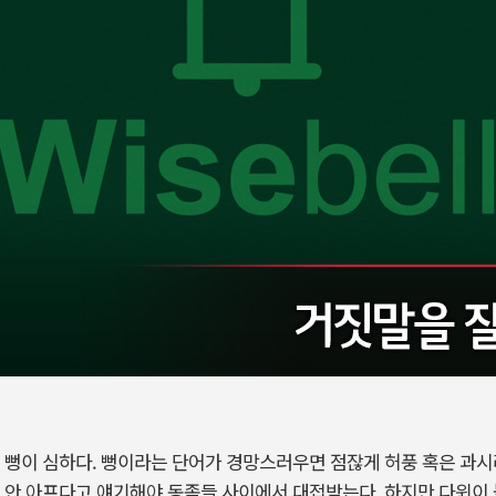
 뻥이 심하다. 뻥이라는 단어가 경망스러우면 점잖게 허풍 혹은 과시
 안 아프다고 얘기해야 동족들 사이에서 대접받는다. 하지만 다윈이 