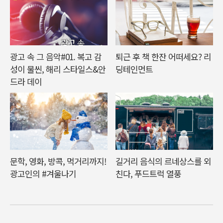
광고 속 그 음악#01. 복고 감
퇴근 후 책 한잔 어떠세요? 리
성이 물씬, 해리 스타일스&안
딩테인먼트
드라 데이
문학, 영화, 방콕, 먹거리까지!
길거리 음식의 르네상스를 외
광고인의 #겨울나기
친다, 푸드트럭 열풍