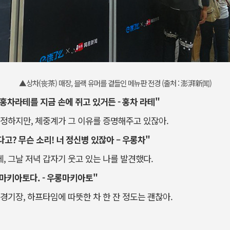
▲상차(丧茶) 매장, 블랙 유머를 곁들인 메뉴판 전경 (출처 : 澎湃新闻)
홍차라테를 지금 손에 쥐고 있거든 - 홍차 라테"
정하지만, 체중계가 그 이유를 증명해주고 있잖아.
고? 무슨 소리! 너 정신병 있잖아 – 우롱차"
 그날 저녁 갑자기 웃고 있는 나를 발견했다.
롱마키아토다. - 우롱마키아토"
경기장, 하프타임에 따뜻한 차 한 잔 정도는 괜찮아.