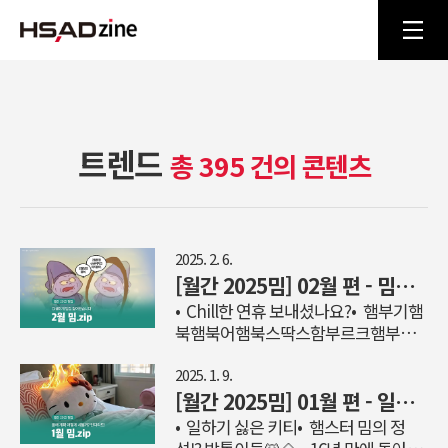
트렌드
총 395 건의 콘텐츠
2025. 2. 6.
[월간 2025밈] 02월 편 - 밈집을 찵여오거라.
• Chill한 연휴 보내셨나요?• 햄부기햄
북햄북어햄북스딱스함부르크햄부가
우가햄비기햄부거햄부가티햄부기온
앤온을 찵여오거라.• MZ들이 최애랑
2025. 1. 9.
사진 찍는 법• 저속노화 식단• 건강엔
[월간 2025밈] 01월 편 - 일하기 싫은 직장인... 아니 키티
저속노화 가속소화엔 겔포스엘! Chill
• 일하기 싫은 키티• 햄스터 밈의 정
한 연휴 보내셨나요? 두 발로 서, 주머