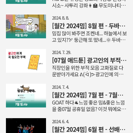
있어요! 바로 '피크민 블룸(Pikmin
'흑백요리사'. 흑백요리사는 명망 높은
시소~ 사투리 강좌👩‍🏫 무도미나티
수 있어요. 누군가를 부러워하는 것을
Bloom)'이에요. 과거 유행했던 '포켓
20인의 셰프들을 '백수저', 백수저 외의
비즈발🔮 나만의 블랙스완 당신을 보
그저 시기..
몬고'와 비슷한 유형의 게임인데요. 본
80인의 셰프들을 '흑수저'라 칭하며, 두
고 첫눈에 반했습니다🦢 HSAD는 유명
2024. 8. 8.
래 닌텐도에 '피크민(Pikmin)'이라는
개의 계급으로 나누어 흑수저vs백수저
한 광고회사임😎 유튜버 침착맨의 '아
[월간 2024밈] 8월 편 - 두바이 초콜릿 살 수 있으면 조켄네...
이름으로 출시된 게임인데, 해당 피크
로 진행하는 요리 서바이벌이에요. 특
무거나 광고해드립니다' 영상에서 나
밈집 많이 봐주면 조켄네... 하늘에서 보
민 시리즈의 증강현실 버전으로 국내에
히 백수저에는 백종원, 안성재와 함께
온 말이 화제예요. '저커버그는 진짜 유
고 있지?🏹 둥근해 또 떴네...🌞 두바이
는 지난 21..
심사위원으로 등장해도 놀랍지 않은 실
명한 렙틸리언임'이라는 말인데요. 현
초콜릿🍫 헤어지자고? 너 누군데?🤨미
력을 가진 셰프들 등장해 화제가 됐는
재는 'OOO은 진짜 유명한 ㅁㅁㅁ임'으
니백 보부상👜💄 인간실격? 인간합격!
2024. 7. 29.
데요. 흑백요리사: 요리 계급 전쟁 | 공
로, OOO에 사람/사물/음식 등의 이름
😉 밈집 많이 봐주면 조켄네... 그룹
[07월 애드툰] 광고인의 부적 모음 다운로드
식 티저 예고편 | 넷플릭스 / 출처:
을 ㅁㅁㅁ에는 OOO을 꾸며줄 수 있는
NCT WISH(엔시티 위시)의 멤버 유우
직장인을 위한 부적 모음 고화질로 다
Netflix Korea 넷플릭스 코리아 유튜
단어를 넣어서 사용해요. 사람, 음식,
시의 말투가 아이돌 팬덤 사이에서 화
운받아가세요 ᕕ( ᐛ )ᕗ 광고인에 의한,
브 첫 번째 라운드에서 80인의 흑수저 ..
사물 등에 자유롭게 사용할 수 있으며,
제예요. 일본인 멤버 유우시가 방송에
광고인을 위한 광고인에게 필요한 부
밈으로 사용될 때는 침착맨의 유튜브에
서 '자기 파트 때 불렀으면 조켄네'라는
적. 천만 광고인의 바람을 가득 담은그
2024. 7. 4.
나온 뉘앙스와는 조금 다른, 주로 긍정
말을 한 영상이 팬들 사이에서 '유우시
들의 소원이 이루어지길...🙏 여름휴가
[월간 2024밈] 7월 편 - 7월에 공휴일 없음? 이것 뭐에요~???
적인 의미를 담아 사용하는 사람이 많
말투'라는 말과 함께 유행했는데요. 팬
간 사이에 프로젝트 끝나있는 부적 촬
GOAT 하다🐐느낌 좋은 밈&좋은 느낌
아요. 긍정적인 의미를 담고 있는 만큼,
들 사이에서 입소문을 타며 현재는 타
영 시간 딜레이 안되는 부적 아이디어
을 줌07월 공휴일 없음? 이것 뭐에요
주접밈으로 사용하는 걸 쉽게 찾아볼
팬들도 유우시 말투를 함께 즐기고 있
가 샘솟는 부적 화장실 갔을 때 업무 전
~???아이폰 스.꾸⭐티라미수 케익~🍰 T
수 있어요. 안녕하시..
어요. NCT WISH 유우시 자기파트때
화 안 오는 부적 한 방에 컨펌 나는 부
라 미숙하다고? GOAT 하다🐐
2024. 6. 4.
불렀으면조켄네 1시간 / 출처: 유우시
적 점심 먹고 와도 땀 안나기 부적 안
Greatest Of All Time의 줄임말
[월간 2024밈] 6월 편 - 선배 탕후루 사주실 수수수수퍼노바
이케멘 유튜브 그리고 X에서는 유우시
떨고 발표 잘하는 부적 아~~무도 오탈