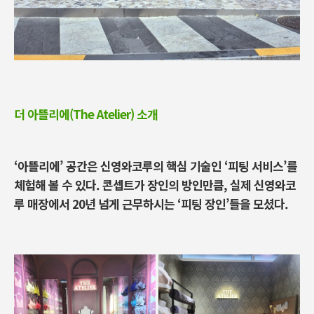
더 아뜰리에(The Atelier) 소개
‘
아뜰리에
’
공간은 신영와코루의 핵심 기술인
‘
피팅 서비스
’
를
체험해 볼 수 있다
. 콘셉트가
장인의 방인만큼, 실제 신영와코
루 매장에서
20
년 넘게 근무하시는
‘
피팅 장인
’
들을 모셨다
.