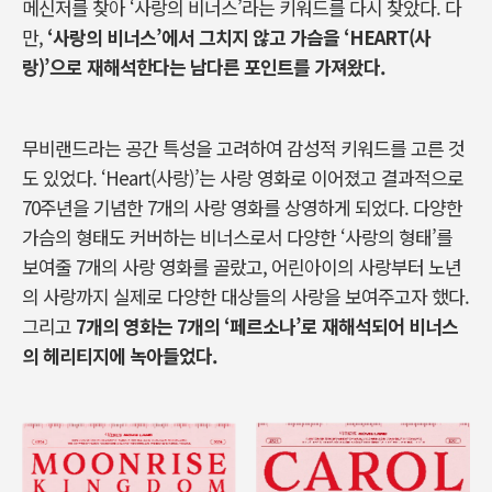
메신저를 찾아
‘
사랑의 비너스’라는 키워드를 다시 찾았다
.
다
만
,
‘
사랑의 비너스
’
에서 그치지 않고 가슴을
‘HEART(
사
랑
)’
으로 재해석한다는 남다른 포인트를 가져왔다
.
무비랜드라는 공간 특성을 고려하여 감성적 키워드를 고른 것
도 있었다
. ‘Heart(
사랑
)’
는 사랑 영화로 이어졌고 결과적으로
70
주년을 기념한
7
개의 사랑 영화를 상영하게 되었다
.
다양한
가슴의 형태도 커버하는 비너스로서 다양한
‘
사랑의 형태
’
를
보여줄
7
개의 사랑 영화를 골랐고
, 어린아이의
사랑부터 노년
의 사랑까지 실제로 다양한 대상들의 사랑을 보여주고자 했다
.
그리고
7
개의 영화는
7
개의
‘
페르소나
’
로 재해석되어 비너스
의 헤리티지에 녹아들었다
.