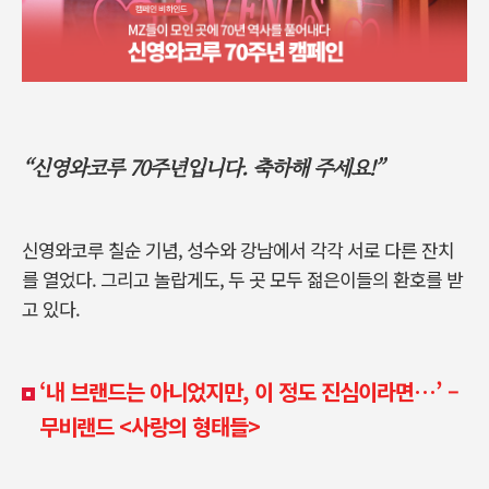
“신영와코루 70주년입니다. 축하해 주세요!”
신영와코루 칠순 기념
,
성수와 강남에서 각각 서로 다른 잔치
를 열었다
.
그리고 놀랍게도
,
두 곳 모두 젊은이들의 환호를 받
고 있다
.
‘
내 브랜드는 아니었지만, 이 정도 진심이라면…’ –
무비랜드 <사랑의 형태들>