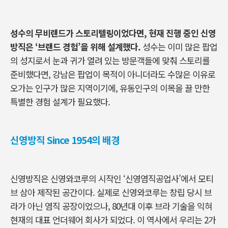
성수의 무비랜드가 스토리텔링이었다면
,
현재 진행 중인 신영
방직은
‘
브랜드 경험
’
을 위해 설계했다
.
성수는 이미 많은 팝업
의 성지로서 눈과 귀가 열려 있는 방문객들에 맞춰 스토리를
준비했다면
,
강남은 팝업이 목적이 아니더라도 수많은 이유로
오가는 인구가 많은 지역이기에
,
유동인구의 이목을 끌 만한
특별한 경험 설계가 필요했다
.
신영방직 Since 1954의 배경
신영방직은 신영와코루의 시작인
‘
신영염직공업사
’
에서 모티
브 삼아 제작된 공간이다
.
실제로 신영와코루는 창립 당시 브
라가 아닌 염직 공장이었으나
, 80
년대 이후 브라 기술을 익혀
현재의 대표 언더웨어 회사가 되었다
.
이 역사에서 우리는
2
가