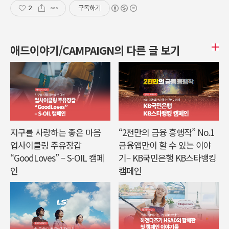
2
구독하기
애드이야기/CAMPAIGN의 다른 글 보기
지구를 사랑하는 좋은 마음
“2천만의 금융 흥행작” No.1
업사이클링 주유장갑
금융앱만이 할 수 있는 이야
“GoodLoves” – S-OIL 캠페
기– KB국민은행 KB스타뱅킹
인
캠페인