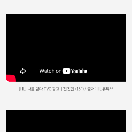
[HL] 나를 믿다 TVC 광고｜전진편 (15") / 출처: HL 유튜브