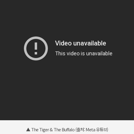
▲ The Tiger & The Buffalo (출처: Meta 유튜브)