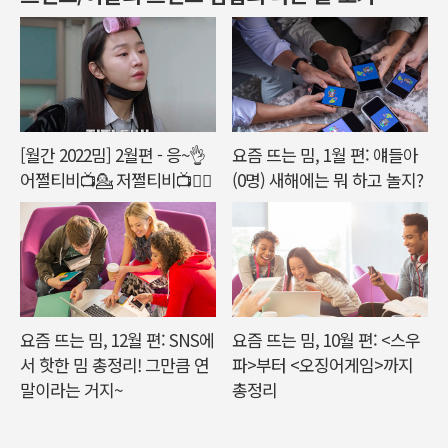
[월간 2022밈] 2월편 - 응~👌
요즘 뜨는 밈, 1월 편: 얘들아
어쩔티비📺💁 저쩔티비📺💁‍♀️
(0명) 새해에는 뭐 하고 놀지?
요즘 뜨는 밈, 12월 편: SNS에
요즘 뜨는 밈, 10월 편: <스우
서 핫한 밈 총정리! 그만큼 연
파>부터 <오징어게임>까지
말이라는 거지~
총정리