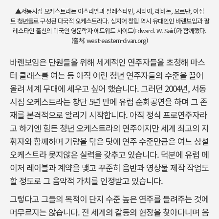
▲서동시집 오케스트라는 이스라엘과 팔레스타인, 시리아, 레바논, 요르단, 이집
트 청년들로 구성된 다국적 오케스트라다. 심지어 창립 역시 유대인인 바렌보임과 팔
레스타인 출신의 미국인 영문학자 에드워드 사이드(Edward. W. Said)가 함께했다.
(출처: west-eastern-divan.org)
바렌보임은 단원들을 위해 세계적인 연주자들을 초청해 마스
터 클래스를 여는 등 아직 어린 청년 연주자들의 수준을 끌어
올려 세계 무대에 세우고 싶어 했습니다. 그러던 2004년, 서동
시집 오케스트라는 창단 5년 만에 유럽 순회공연을 하며 그 존
재를 본격적으로 알리기 시작합니다. 아직 정식 프로연주자라
고 하기엔 힘든 청년 오케스트라의 연주이지만 세계 최고의 지
휘자와 함께하며 기량을 닦은 탓에 연주 수준만큼은 여느 상설
오케스트라 못지않은 실력을 갖추고 있습니다. 덕분에 유럽 메
이저 레이블과 계약을 맺고 꾸준히 음반과 영상물 제작 작업도
할 정도로 그 음악적 가치를 인정받고 있습니다.
그렇다고 그들의 목적이 단지 수준 높은 연주를 들려주는 것에
머무르지는 않습니다. 전 세계의 갈등의 현장을 찾아다니며 음