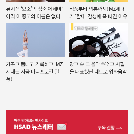
뮤지션 ‘요조’의 청춘 에세이:
식품부터 의류까지! MZ세대
아직 이 종교의 이름은 없다
가 ‘할매’ 감성에 푹 빠진 이유
가꾸고 뽐내고 기록하고! MZ
광고 속 그 음악 #42 그 시절
세대는 지금 바디프로필 열
을 대표했던 레트로 영화음악
풍!