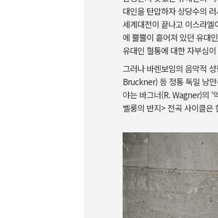
대인을 탄압하자 상당수의 러
세계대전이 끝나고 이스라엘이 
에 뿔뿔이 흩어져 있던 유대
유대인 혈통에 대한 자부심이
그러나 바렌보임의 음악적 성향은 오
Bruckner) 등 정통 독
야는 바그너(R. Wagner)의
벨룽의 반지> 전곡 사이클은 