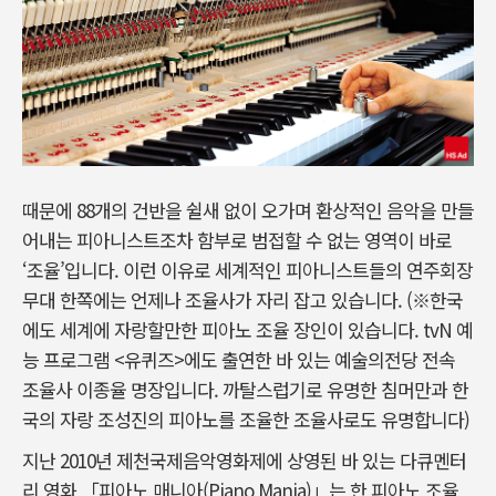
때문에 88개의 건반을 쉴새 없이 오가며 환상적인 음악을 만들
어내는 피아니스트조차 함부로 범접할 수 없는 영역이 바로
‘조율’입니다. 이런 이유로 세계적인 피아니스트들의 연주회장
무대 한쪽에는 언제나 조율사가 자리 잡고 있습니다. (※한국
에도 세계에 자랑할만한 피아노 조율 장인이 있습니다. tvN 예
능 프로그램 <유퀴즈>에도 출연한 바 있는 예술의전당 전속
조율사 이종율 명장입니다. 까탈스럽기로 유명한 침머만과 한
국의 자랑 조성진의 피아노를 조율한 조율사로도 유명합니다)
지난 2010년 제천국제음악영화제에 상영된 바 있는 다큐멘터
리 영화 「피아노 매니아(Piano Mania)」는 한 피아노 조율