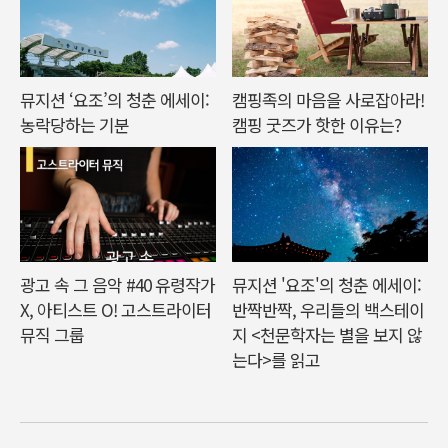
뮤지션 ‘요조’의 청춘 에세이:
캠핑족의 마음을 사로잡아라!
농락당하는 기분
캠핑 굿즈가 핫한 이유는?
광고 속 그 음악 #40 유령작가
뮤지션 '요조'의 청춘 에세이:
X, 아티스트 O! 고스트라이터
반짝반짝, 우리들의 백스테이
뮤직 그룹
지 <천문학자는 별을 보지 않
는다>를 읽고