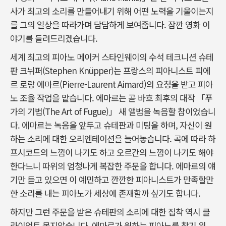
사가 최고의 소리를 만들어내기 위해 어떤 노력을 기울이는지
를 그의 일상을 따라가며 담담하게 보여줍니다. 잠깐 영화 이
야기를 들려드리겠습니다.
세계 최고의 피아노 메이커 스타인웨이의 수석 테크니션 슈테
판 크뉘퍼(Stephen Knüpper)는 프랑스의 피아니스트 피에
르 로랑 에마르(Pierre-Laurent Aimard)의 요청을 받고 피아
노 조율 작업을 맡습니다. 에마르는 곧 바흐 최후의 대작 「푸
가의 기법(The Art of Fugue)」 새 앨범을 녹음할 참이었습니
다. 에마르는 녹음을 앞두고 슈테판과 미팅을 하며, 자신이 원
하는 소리에 대한 오리엔테이션을 늘어놓습니다. 곡에 따라 하
프시코드의 느낌이 나기도 하고 오르간의 느낌이 나기도 해야
한다느니 따위의 엄청나게 복잡한 주문을 합니다. 에마르의 얘
기만 듣고 있으면 이 예민하고 깐깐한 피아니스트가 만족할만
한 소리를 내는 피아노가 세상에 존재할까 싶기도 합니다.
하지만 그런 주문을 받은 슈테판의 소리에 대한 집착 역시 클
라이언트 못지않습니다. 에마르가 원하는 피아노를 찾기 위