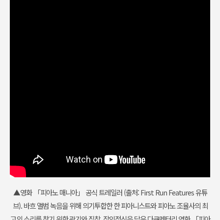
▲영화 「피아노 매니아」 공식 트레일러 (출처: First Run Features 유튜
브). 바흐 앨범 녹음을 위해 의기투합한 한 피아니스트와 피아노 조율사의 최
고의 소리를 찾기 위한 광기와 집착, 장인정신을 담은 다큐멘터리 영화 「피아