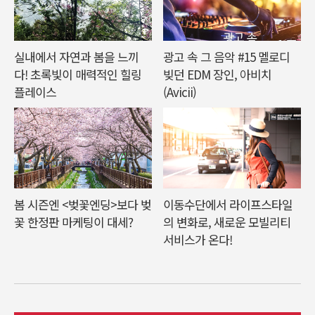
실내에서 자연과 봄을 느끼
광고 속 그 음악 #15 멜로디
다! 초록빛이 매력적인 힐링
빚던 EDM 장인, 아비치
플레이스
(Avicii)
봄 시즌엔 <벚꽃엔딩>보다 벚
이동수단에서 라이프스타일
꽃 한정판 마케팅이 대세?
의 변화로, 새로운 모빌리티
서비스가 온다!