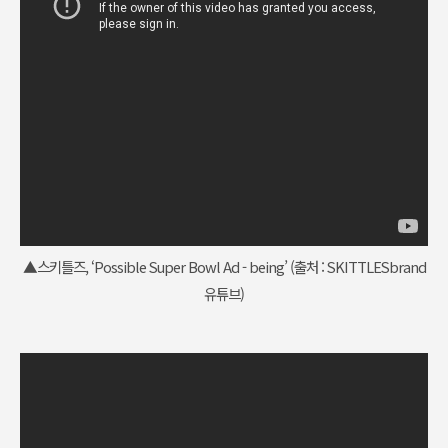
▲스키틀즈, ‘Possible Super Bowl Ad - being’ (출처 :
SKITTLESbrand
유튜브
)