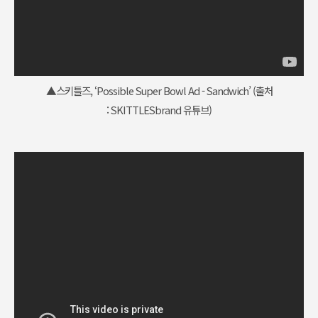
▲스키틀즈, ‘Possible Super Bowl Ad - Sandwich’ (출처
:
SKITTLESbrand 유튜브
)