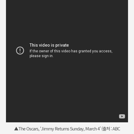
▲The Oscars, ‘Jimmy Returns Sunday, March 4’ (출처 : ABC