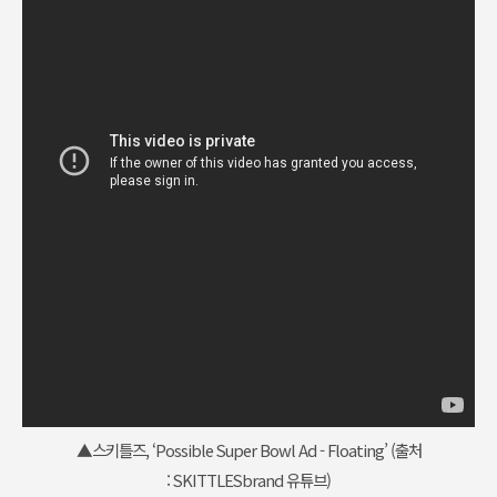
▲스키틀즈, ‘Possible Super Bowl Ad - Floating’ (출처
:
SKITTLESbrand 유튜브
)