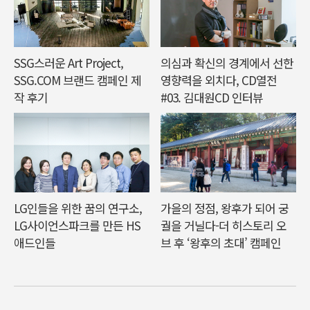
SSG스러운 Art Project,
의심과 확신의 경계에서 선한
SSG.COM 브랜드 캠페인 제
영향력을 외치다, CD열전
작 후기
#03. 김대원CD 인터뷰
LG인들을 위한 꿈의 연구소,
가을의 정점, 왕후가 되어 궁
LG사이언스파크를 만든 HS
궐을 거닐다-더 히스토리 오
애드인들
브 후 ‘왕후의 초대’ 캠페인