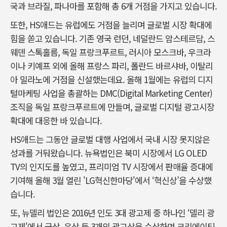
국과 브라질, 파나마를 포함해 총 6개 거점을 가지고 있습니다.
또한, HS애드는 유럽에도 거점을 늘리며 글로벌 시장 확대에
힘을 쏟고 있습니다. 기존 영국 런던, 네덜란드 암스테르담, 스
웨덴 스톡홀름, 독일 프랑크푸르트, 러시아 모스크바, 우크라
이나 키예프 외에 올해 프랑스 파리, 폴란드 바르샤바, 이탈리
아 밀라노에 거점을 신설했는데요. 올해 1월에는 유럽의 디지
털마케팅 사업을 총괄하는 DMC(Digital Marketing Center)
조직을 독일 프랑크푸르트에 만들며, 글로벌 디지털 광고시장
확대에 대응한 바 있습니다.
HS애드는 그동안 글로벌 대행 사업에서 국내 시장 못지않은
성과를 거둬왔습니다. 뉴욕법인은 북미 시장에서 LG OLED
TV의 인지도를 높였고, 프리미엄 TV 시장에서 판매율 증대에
기여해 올해 3월 열린 'LG혁신한마당'에서 ‘혁신상’을 수상했
습니다.
또, 뉴델리 법인은 2016년 인도 3대 광고제 중 하나인 ‘델리 광
고제'에서 금상, 은상 등 3개의 광고상을 수상하며 크리에이티