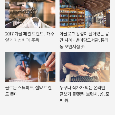
2017 겨울 패션 트렌드, ‘캐주
아날로그 감성이 살아있는 공
얼과 가성비’에 주목
간 사례 - 별마당도서관, 통의
동 보안서점 外
욜로는 스튜피드, 절약 트렌
누구나 작가가 되는 온라인
드 뜬다
글쓰기 플랫폼- 브런치, 씀, 모
씨 外