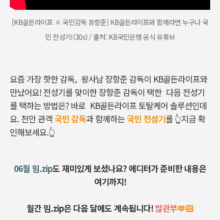
[KB골든라이프 × 국민감독 장항준] KB골든라이프와 함께라면 누구나 국
민 전성기!(30s) / 출처: KB국민은행 공식 유튜브
요즘 가장 핫한 감독, 왕사남 장항준 감독이 KB골든라이프와
만났어요!
전성기를 맞이한 장항준 감독이 택한 다음 전성기
를 택하는 방법은? 바로
KB골든라이프 토탈케어 솔루션인데
요.
천만 관객
국민 감독
과 함께하는
국민 전성기
를 👆지금 확
인해보세요.👆
06월 밈.zip
도 재미있게 보셨나요? 에디터
가 준비한 내용은
여기까지!
월간 밈.zip은 다음 달에도 계속됩니다!
많관부
🫶🏻