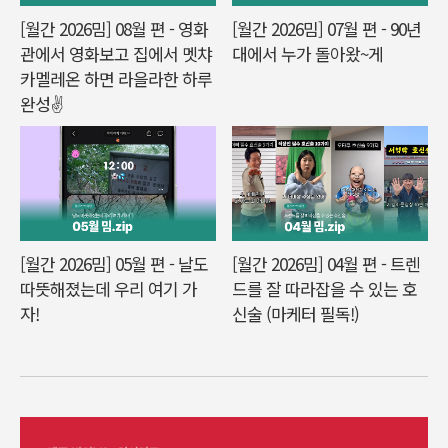
[월간 2026밈] 08월 편 - 영화
[월간 2026밈] 07월 편 - 90년
관에서 영화보고 집에서 멧챠
대에서 누가 돌아왔~게
카멜레온 하면 라을라한 하루
완성✌️
[월간 2026밈] 05월 편 - 날도
[월간 2026밈] 04월 편 - 트렌
따뜻해졌는데 우리 여기 가
드를 잘 따라잡을 수 있는 호
자!
신술 (마케터 필독!)