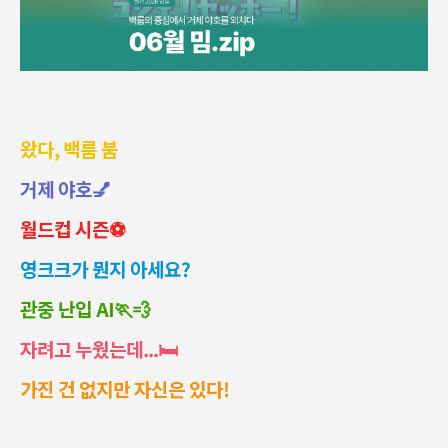
왔다, 백룸 붐
거제 야호💅
월드컵 시즌⚽
영크크가 뭔지 아세요?
관중 난입 AI🏃💨
자려고 누웠는데...🛏️
가진 건 없지만 자신은 있다!