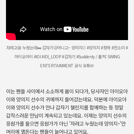
자려고😪 누웠는데🛌 갑자기🫢아니고~ 양의지⚾️ #양의지 #청하 #전소미 #
아이오아이 #IOI #IOI_LOOP #갑자기 #Suddenly / 출처: SWING
ENTERTAINMENT 공식 유튜브
이는 팬들 사이에서 소소하게 붐이 되다가, 당사자인 아이오아
이와 양의지 선수의 귀에까지 들어갔는데요. 덕분에 아이오아
이와 양의지 선수가 만나 갑자기 챌린지를 함께하는 등 정말
갑작스러운 만남이 계속되고 있는데요. 이제는 양의지 선수의
응원가를 들으면 응원가가 아닌 '자려고 누웠는데 양의지~'만
머리에 맴돈다는 팬들이 늘어나고 있어요.