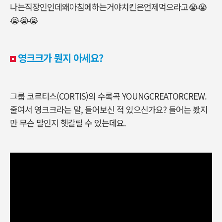
나는직장인인데왜아침에하는거야
치킨은언제먹으라고😭😭
😭😭😭
영크크가 뭔지 아세요?
그룹 코르티스(CORTIS)의 수록곡 YOUNGCREATORCREW.
줄여서 영크크라는 말, 들어보신 적 있으신가요? 들어는 봤지
만 무슨 말인지 헷갈릴 수 있는데요.