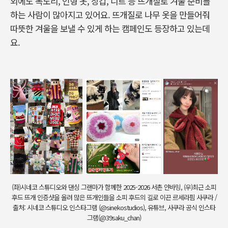
외에도 목도리, 인형 옷, 장갑, 니트 등 뜨개질로 겨울 준비를
하는 사람이 많아지고 있어요. 뜨개질로 나무 옷을 만들어줘
따뜻한 겨울을 보낼 수 있게 하는 캠페인도 등장하고 있는데
요.
(좌)시네코 스튜디오와 댄싱 그랜마가 함께한 2025-2026 서촌 얀바밍, (우)최근 소피
후드 뜨개 인증샷을 올려 많은 뜨개인들을 소피 후드의 길로 이끈 르세라핌 사쿠라 /
출처: 시네코 스튜디오 인스타그램 (@sinekostudios), 유튜브, 사쿠라 공식 인스타
그램(@39saku_chan)