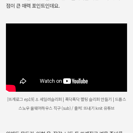
점이 큰 매력 포인트인데요.
[뜨개로그 ep19] ⚓️ 세일러슬리퍼 | 폭닥폭닥 펠팅 슬리퍼 만들기 | 드롭스
스노우 울웨어하우스 직구 (sub) / 출처: 뜨내기 knit 유튜브