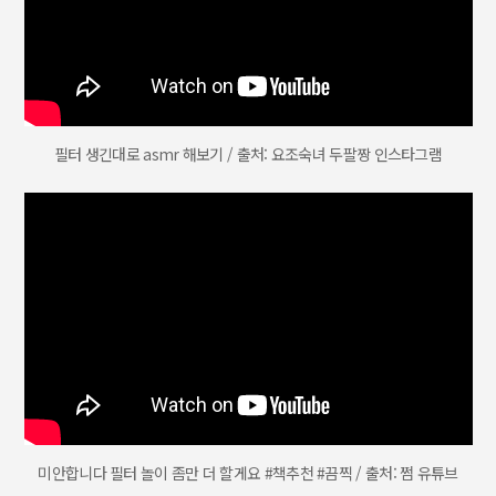
필터 생긴대로 asmr 해보기 / 출처: 요조숙녀 두팔짱 인스타그램
미안합니다 필터 놀이 좀만 더 할게요 #책추천 #끔찍 / 출처: 쩜 유튜브