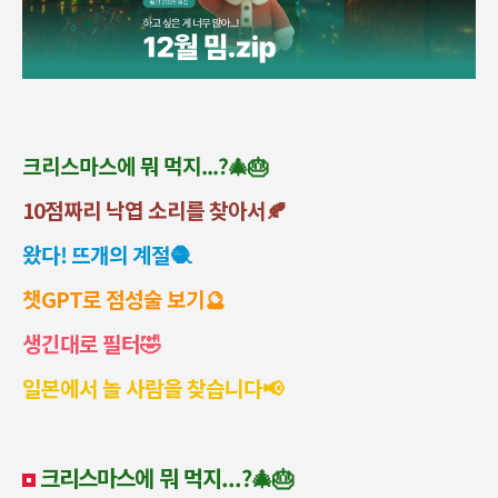
크리스마스에 뭐 먹지...?🎄🎂
10점짜리 낙엽 소리를 찾아서🍂
왔다! 뜨개의 계절🧶
챗GPT로 점성술 보기🔮
생긴대로 필터🤣
일본에서 놀 사람을 찾습니다
📢
크리스마스에 뭐 먹지...?🎄🎂