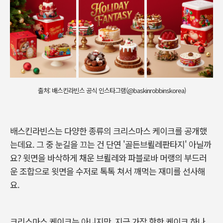
출처: 배스킨라빈스 공식 인스타그램(@baskinrobbinskorea)
배스킨라빈스는 다양한 종류의 크리스마스 케이크를 공개했
는데요. 그 중 눈길을 끄는 건 단연 '골든브륄레판타지' 아닐까
요? 윗면을 바삭하게 채운 브륄레와 파블로바 머랭의 부드러
운 조합으로 윗면을 수저로 톡톡 쳐서 깨먹는 재미를 선사해
요.
크리스마스 케이크는 아니지만, 지금 가장 핫한 케이크 하나