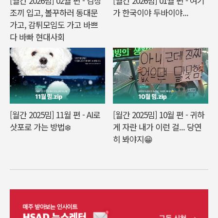
[월간 2026밈] 02월 편 - 김장
[월간 2026밈] 01월 편 - 여기
조끼 입고, 볼꾸하러 동대문
가 한국이야 두바이야...
가고, 감튀모임도 가고 바쁘
다 바빠 현대사회
[월간 2025밈] 11월 편 - AI로
[월간 2025밈] 10월 편 - 귀하
삿포로 가는 방법❄️
게 자란 내가 이런 걸... 당연
히 봐야지😁