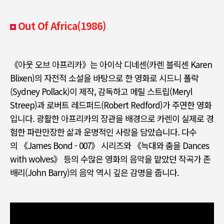
Out Of Africa(1986)
《
아웃 오브 아프리카
》
는 아이삭 디네센
(
카렌 블릭센
Karen
Blixen)
의 자전적 소설을 바탕으로 한 영화로 시드니 폴락
(Sydney Pollack)
이 제작
,
감독하고 메릴 스트립
(Meryl
Streep)
과 로버트 레드퍼드
(Robert Redford)
가 주연한 영화
입니다
.
광활한 아프리카의 장관을 배경으로 카렌이 실제로 경
험한 파란만장한 삶과 운명적인 사랑을 담았습니다
.
다수
의
《James Bond - 007》
시리즈와
《
늑대와 춤을
Dances
with wolves》
등의 수많은 영화의 음악을 맡았던 작곡가 존
배리
(John Barry)
의 음악 역시 깊은 감명을 줍니다
.