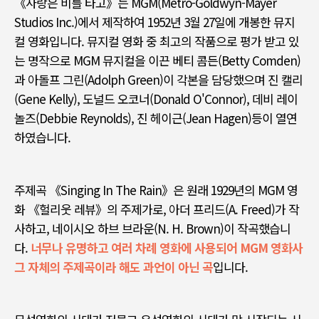
《
사랑은 비를 타고
》
는
MGM(Metro-Goldwyn-Mayer
Studios Inc.)
에서 제작하여
1952
년
3
월
27
일에 개봉한 뮤지
컬 영화입니다
.
뮤지컬 영화 중 최고의 작품으로 평가 받고 있
는 명작으로
MGM
뮤지컬을 이끈 베티 콤든
(Betty Comden)
과 아돌프 그린
(Adolph Green)
이 각본을 담당했으며 진 캘리
(Gene Kelly),
도널드 오코너
(Donald O'Connor),
데비 레이
놀즈
(Debbie Reynolds),
진 헤이근
(Jean Hagen)
등이 열연
하였습니다
.
주제곡
《
Singing In The Rain》
은 원래
1929
년의
MGM
영
화
《
헐리웃 레뷰
》
의 주제가로
,
아더 프리드
(A. Freed)
가 작
사하고
,
네이시오 하브 브라운
(N. H. Brown)
이 작곡했습니
다
.
너무나 유명하고 여러 차례 영화에 사용되어 MGM
영화사
그 자체의 주제곡이라 해도 과언이 아닌 곡
입니다
.