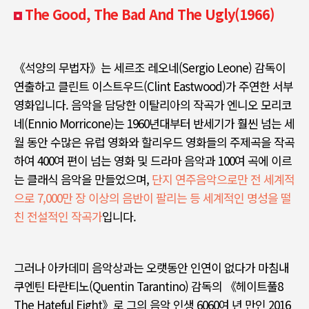
The Good, The Bad And The Ugly(1966)
《
석양의 무법자
》
는 세르조 레오네
(Sergio Leone)
감독이
연출하고 클린트 이스트우드
(Clint Eastwood)
가 주연한 서부
영화입니다
.
음악을 담당한 이탈리아의 작곡가 엔니오 모리코
네
(Ennio Morricone)
는
1960
년대부터 반세기가 훨씬 넘는 세
월 동안 수많은 유럽 영화와 할리우드 영화들의 주제곡을 작곡
하여
400
여 편이 넘는 영화 및 드라마 음악과
100
여 곡에 이르
는 클래식 음악을 만들었으며
,
단지 연주음악으로만 전 세계적
으로 7,000
만 장 이상의 음반이 팔리는 등 세계적인 명성을 떨
친 전설적인 작곡가
입니다
.
그러나 아카데미 음악상과는 오랫동안 인연이 없다가 마침내
쿠엔틴 타란티노
(Quentin Tarantino)
감독의
《
헤이트풀
8
The Hateful Eight》
로 그의 음악 인생
6060여 년 만인
2016