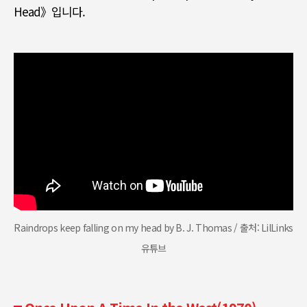
Head》
입니다
.
Raindrops keep falling on my head by B. J. Thomas / 출처: LilLinks
유튜브