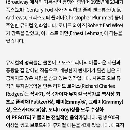
(Broadway)
에서의 기록적인 흥행에 힘입어
1965
년에
20
세기
폭스
(20th Century Fox) 사가
제작하고 줄리 앤드류스
(Julie
Andrews),
크리스토퍼 플러머
(Christopher Plummer)
등이
주연한 뮤지컬 영화입니다
.
로버트 와이즈
(Robert Earl Wise)
가 감독을 맡았고
,
어니스트 리먼
(Ernest Lehman)
이 각본을
썼습니다
.
뮤지컬의 명곡들은 물론이고 오스트리아의 아름다운 자연과
풍광을 잘 담아낸 작품으로
,
개봉한지 반세기가 훨씬 넘은 지
금까지도 많은 사랑을 받고 있는 명작입니다
.
사운드 오브 뮤
직의 뮤지컬음악을 만든 리처드 로저스
(Richard Charles
Rodgers)
는
작사가
,
작곡가이자 뮤지컬 극작가로 역사상 최
초로 퓰리처
(Pulitzer)
상
,
에미
(Emmy)
상
,
그래미
(Grammy)
상
,
오스카
(Oscar)
상
,
토니
(Tony)
상을 모두 수상하
여
PEGOT
라고 불리는 전설적인 음악가
입니다
.
평생
900
곡
이상을 썼고 브로드웨이 뮤지컬 대본을
43
개 썼습니다
.
대표작