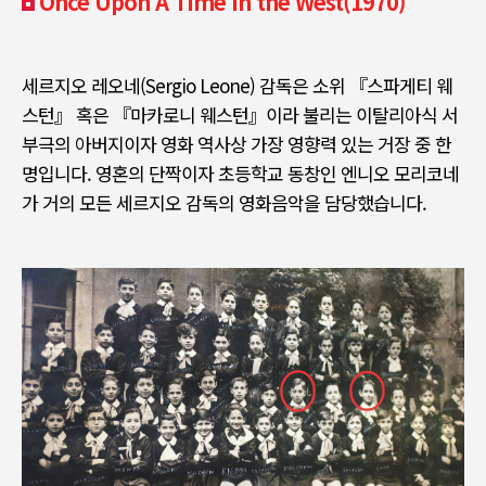
Once Upon A Time In the West(1970)
세르지오 레오네
(Sergio Leone)
감독은 소위
『
스파게티 웨
스턴
』
혹은
『
마카로니 웨스턴
』
이라 불리는 이탈리아식 서
부극의 아버지이자 영화 역사상 가장 영향력 있는 거장 중 한
명입니다
.
영혼의 단짝이자 초등학교 동창인 엔니오 모리코네
가 거의 모든 세르지오 감독의 영화음악을 담당했습니다
.