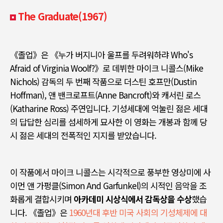
The Graduate(1967)
《
졸업
》
은
《
누가 버지니아 울프를 두려워하랴
Who's
Afraid of Virginia Woolf?》
로 데뷔한 마이크 니콜스
(Mike
Nichols)
감독의 두 번째 작품으로 더스틴 호프만
(Dustin
Hoffman),
앤 밴크로프트
(Anne Bancroft)
와 캐서린 로스
(Katharine Ross)
주연입니다
.
기성세대에 억눌린 젊은 세대
의 답답한 심리를 섬세하게 묘사한 이 영화는 개봉과 함께 당
시 젊은 세대의 전폭적인 지지를 받았습니다
.
이 작품에서 마이크 니콜스는 시각적으로 풍부한 영상미에 사
이먼 앤 가펑클
(Simon And Garfunkel)
의 시적인 음악을 조
화롭게 결합시키며
아카데미 시상식에서 감독상을 수상
했습
니다
. 《
졸업
》
은
1960년대 후반 미국 사회의 기성체제에 대