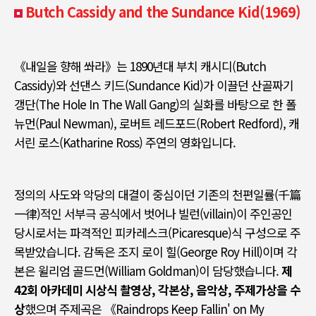
Butch Cassidy and the Sundance Kid(1969)
《
내일을 향해 쏴라
》
는
1890
년대 부치 캐시디
(Butch
Cassidy)
와 선댄스 키드
(Sundance Kid)
가 이끌던 산골짜기
갱단
(The Hole In The Wall Gang)
의 실화를 바탕으로 한 폴
뉴먼
(Paul Newman),
로버트 레드포드
(Robert Redford),
캐
서린 로스
(Katharine Ross)
주연의 영화입니다
.
정의의 사도와 악당의 대결이 중심이던 기존의 천편일률
(
千篇
一律
)
적인 서부극 공식에서 벗어나 빌런
(villain)
이 주인공인
당시로서는 파격적인 피카레스크
(Picaresque)
식 구성으로 주
목받았습니다
.
감독은 조지 로이 힐
(George Roy Hill)
이며 각
본은 윌리엄 골드먼
(William Goldman)
이 담당했습니다
.
제
42
회 아카데미 시상식 촬영상
,
각본상
,
음악상
,
주제가상을 수
상
했으며 주제곡은
《Raindrops Keep Fallin' on My