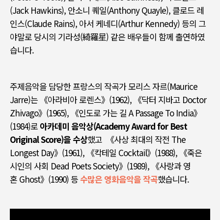
(Jack Hawkins),
안소니 퀘일
(Anthony Quayle),
클로드 레
인스
(Claude Rains),
아서 케네디
(Arthur Kennedy)
등의 그
야말로 당시의 기라성
(
綺羅星
)
같은 배우들이 함께 출연하였
습니다
.
주제음악을 담당한 프랑스의 작곡가 모리스 자르
(Maurice
Jarre)
는
《
아라비아 로렌스
》(1962), 《
닥터 지바고
Doctor
Zhivago》(1965), 《
인도로 가는 길
A Passage To India》
(1984)
로
아카데미 음악상
(Academy Award for Best
Original Score)
을 수상
했고
《
사상 최대의 작전
The
Longest Day》(1961), 《
칵테일
Cocktail》(1988), 《
죽은
시인의 사회
Dead Poets Society》(1989), 《
사랑과 영
혼
Ghost》(1990)
등
수많은 영화음악을 작곡
했습니다
.