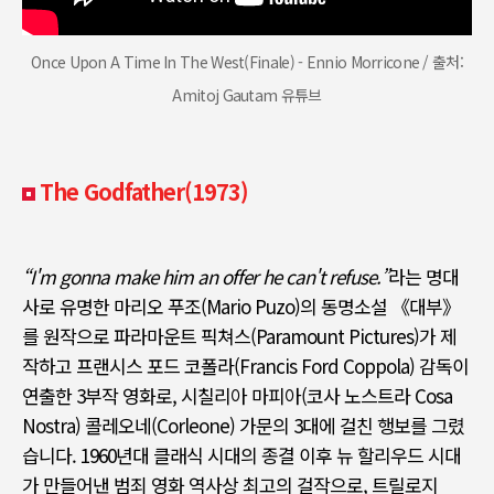
Once Upon A Time In The West(Finale) - Ennio Morricone / 출처:
Amitoj Gautam 유튜브
The Godfather(1973)
“I'm gonna make him an offer he can't refuse.”
라는 명대
사로 유명한 마리오 푸조
(Mario Puzo)
의 동명소설
《
대부
》
를 원작으로 파라마운트 픽쳐스
(Paramount Pictures)
가 제
작하고 프랜시스 포드 코폴라
(Francis Ford Coppola)
감독이
연출한
3
부작 영화로
,
시칠리아 마피아
(
코사 노스트라
Cosa
Nostra)
콜레오네
(Corleone)
가문의
3
대에 걸친 행보를 그렸
습니다
. 1960
년대 클래식 시대의 종결 이후 뉴 할리우드 시대
가 만들어낸 범죄 영화 역사상 최고의 걸작으로
,
트릴로지