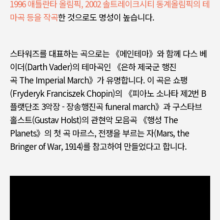
1996 애틀란타 올림픽, 2002
솔트레이크시티 동계올림픽의 테
마곡 등을 작곡
한 것으로도 명성이 높습니다
.
스타워즈를 대표하는 곡으로는
《
메인테마
》
와 함께 다스 베
이더
(Darth Vader)
의 테마곡인
《
은하 제국군 행진
곡
The
Imperial March
》
가 유명합니다
.
이 곡은
쇼팽
(Fryderyk Franciszek Chopin)
의
《
피아노 소나타 제
2
번
B
플랫단조
3
악장
-
장송행진곡
funeral march》
과 구스타브
홀스트
(Gustav Holst)
의 관현악 모음곡
《
행성
The
Planets》
의 첫 곡 마르스
,
전쟁을 부르는 자
(Mars, the
Bringer of War, 1914)
를 참고하여 만들었다고 합니다
.