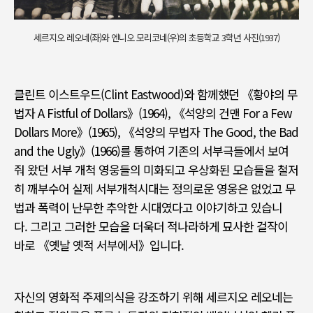
세르지오 레오네(좌)와 엔니오 모리코네(우)의 초등학교 3학년 사진(1937)
클린트 이스트우드
(Clint Eastwood)
와 함께했던
《
황야의 무
법자
A Fistful of Dollars》(1964), 《
석양의 건맨
For a Few
Dollars More》(1965), 《
석양의 무법자
The Good, the Bad
and the Ugly
》(1966)
를 통하여 기존의 서부극들에서 보여
줘 왔던 서부 개척 영웅들의 미화되고 우상화된 모습들을 철저
히 깨부수어 실제 서부개척시대는 정의로운 영웅은 없었고 무
법과 폭력이 난무한 추악한 시대였다고 이야기하고 있습니
다
.
그리고 그러한 모습을 더욱더 적나라하게 묘사한 걸작이
바로
《
옛날 옛적 서부에서
》
입니다
.
자신의 영화적
주제의식을 강조하기 위해 세르지오 레오네는