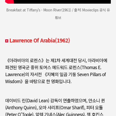
Breakfast at Tiffany's - Moon River(1961) / 출처: Movieclips 공식 유
튜브
Lawrence Of Arabia(1962)
《
아라비아의 로렌스
》
는 제
1
차 세계대전 당시
,
아라비아에
파견된 영국군 중위 토머스 에드워드 로렌스
(Thomas E.
Lawrence)
의 자서전
《
지혜의 일곱 기둥
Seven Pillars of
Wisdom》
을 바탕으로 한 영화입니다
.
데이비드 린
(David Lean)
감독이 연출하였으며
,
안소니 퀸
(Anthony Quinn),
오마 샤리프
(Omar Sharif),
피터 오툴
(Peter O'Toole),
알렉 기네스
(Alec Guinness),
잭 호킨스