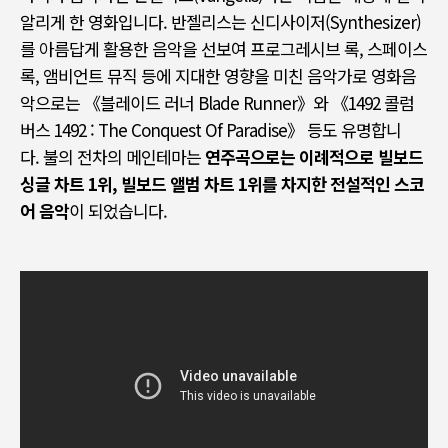
알리게 한 영화입니다
.
반젤리스는 신디사이저(Synthesizer)
를 아름답게 활용한 음악을 선보여 프로그레시브 록
,
스페이스
록
,
앰비언트 뮤직 등에 지대한 영향을 미친 음악가로 영화음
악으로는
《
블레이드 러너
Blade Runner》
와
《1492
콜럼
버스
1492 : The Conquest Of Paradise》
등도 유명합니
다
.
불의 전차의 메인테마는
연주곡으로는 이례적으로 빌보드
싱글 차트
1
위
,
빌보드 앨범 차트
1
위를 차지한 전설적인 스코
어 음악
이 되었습니다
.