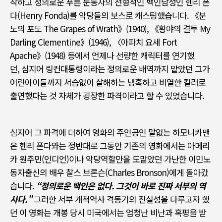
착하고 정의로운 푸른 눈동자의 전형적인 백인남성인 헨리 폰
다
(Henry Fonda)
를 악당들의 보스로 캐스팅했습니다
.
《
분
노의 포도
The Grapes of Wrath
》
(1940),
《
황야의 결투
My
Darling Clementine
》
(1946), 〈
아파치 요새
Fort
Apache
》
(1948)
등에서 언제나 선량한 캐릭터를 연기했
던
,
심지어 링컨대통령이라는 정의로운 배역까지 맡았던 그가
어린아이들까지 서슴없이 살해하는 냉혹하고 비열한 킬러로
출연했다는 것 자체가 굉장한 파격이라고 할 수 있었습니다
.
심지어 그 파격에 더하여 영화의 주인공인 말없는 하모니카맨
은 헨리 폰다와는 정반대로 그동안 기존의 영화에서는 아메리
카 원주민
(
인디언
)
이나 악당역할만을 도맡았던 가난한 이민노
동자출신의 배우 찰스 브론슨
(Charles Bronson)
에게 돌아갔
습니다
.
“
정의로운 백인은 없다
.
그것이 바로 진짜 서부의 역
사다
.”
그러한 서부 개척역사 격동기의 진실성을 다루고자 했
던 이 영화는 개봉 당시 미국에서는 엄청난 비난과 혹평을 받