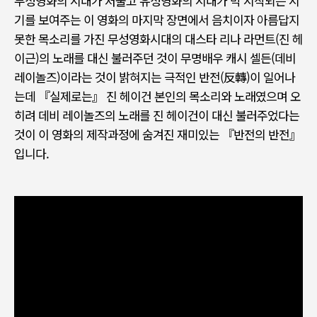
무성영화의 시대가 저물고 유성영화의 시대가 막 시작되는 시
기를 보여주는 이 영화의 마지막 장면에서 음치이자 아름답지
못한 목소리를 가진 무성영화시대의 대스타 리나 라먼트
(
진 헤
이근
)
의 노래를 대신 불러주던 것이 무명배우 캐시 셀든
(
데비
레이놀즈
)
이라는 것이 밝혀지는 극적인 반전
(
反轉
)
이 일어나
는데
『
실제로는
』
진 헤이건 본인의 목소리와 노래였으며 오
히려 데비 레이놀즈의 노래를 진 헤이건이 대신 불러주었다는
것이 이 영화의 제작과정에 숨겨진 재미있는
『
반전의 반전
』
입니다
.