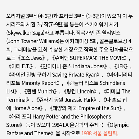
오리지널
3
부작
(4~6
편
)
과 프리퀄
3
부작
(1~3
편
)
이 있으며 이 두
시리즈와 시퀄
3
부작
(7~9
편
)
을 통틀어 스카이워커 사가
(Skywalker Saga)
라고 부릅니다
.
작곡가인 존 윌리엄스
(John Towner Williams)
는 아카데미상
5
회
,
골든글로브상
4
회
,
그래미상을
21
회 수상한 거장으로 작곡한 주요 영화음악으
로는
《
죠스
Jaws》, 《
슈퍼맨
SUPERMAN: THE MOVIE》,
《
이티
E.T.》, 《
인디아나 존스
Indiana Jones》, 《JFK》,
《
라이언 일병 구하기
Saving Private Ryan》, 《
마이너리티
리포트
Minority Report》, 《
쉰들러 리스트
Schindler's
List》, 《
뮌헨
Munich》, 《
링컨
Lincoln》, 《
터미널
The
Terminal》, 《
쥬라기 공원
Jurassic Park》, 《나 홀로
집
에
Home Alone》, 《
태양의 제국
Empire of the Sun》,
《
해리 포터
Harry Potter and the Philosopher's
Stone》
등이 있으며
1984 LA
올림픽의 주제곡
《Olympic
Fanfare and Theme》
을 시작으로
1988 서울 올림픽,