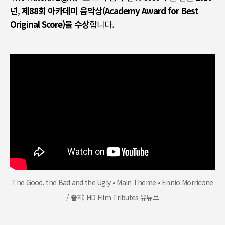
년
,
제
88
회 아카데미 음악상
(Academy Award for Best
Original Score)
을 수상
합니다
.
The Good, the Bad and the Ugly • Main Theme • Ennio Morricone
/ 출처: HD Film Tributes 유튜브