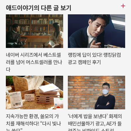
애드이야기의 다른 글 보기
네이버 시리즈에서 베스트셀
랭킹에 답이 있다! 랭킹닭컴
러를 넘어 머스트셀러를 만나
광고 캠페인 후기
다
지속가능한 환경, 쓸모의 가
‘너에게 밥을 보낸다’ 화제의
치를 재해석하다! “다시 빛나
배민선물하기 광고, AE가 들
는 쓸모”
려주는 비하인드 스토리