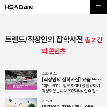
트렌드/직장인의 잡학사전
총 2 건
의 콘텐츠
2025. 9. 22.
[직장인의 잡학사전] 요즘 뜨는 브랜드들의 마케팅 방법! 플래그십 스토어
*해당 원고는 일부 챗GPT를 활용하여
작성되었습니다.2025 추석 연휴 필수
방문! 서울 플래그십 스토어 완벽 가이
드다가오는 추석 연휴, 황금연휴라고
2025. 8. 1.
불릴 정도로 긴 연휴가 우리를 기다리