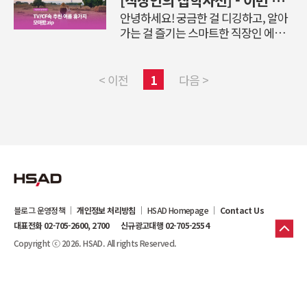
[직장인의 잡학사전] - 이번 여름 어디서 NOL지? 핫한 TV/CF 속 추천 여름 휴가지 모아봤.zip
고 있습니다. 이러한 연휴에 가족, 친구
안녕하세요! 궁금한 걸 디깅하고, 알아
그리고 연인과 함께 특별한 하루를 보
가는 걸 즐기는 스마트한 직장인 에디
내고 싶으신가요? 요즘은 단순한 쇼핑
터 H입니다. 요즘 인기 예능 프로그램
을 넘어서 브랜드가 담고 있는 철학과
과 TV광고 속 여행지가 너무 매력적으
감각을 직접 체험할 수 있는 플래그십
로 다가오지 않나요? 그래서 하나하나
< 이전
1
다음 >
스토어가 많은 사람들의 발길을 끌고
찾아서, 일목요연하게 정리해 본 일정
있습니다.플래그십 스토어는 브랜드
부터 예산까지, 직장인을 위한 가성비
마케팅의 핵심 전략이자, 소비자가 브
+힐링 여행 가이드! 에디터H가 정리한
랜드를 보고, 만지고, 경험하며 더 깊이
TV/CF 속 핫한 여행지로의 여름휴가,
이해할 수 있는 곳입니다. 그래서인지
함께 떠나볼까요? 2030 여성들의 떠오
유명인들의 방문, 특별한 전시와 이벤
르는 감성핫플! 두바이& 아부다비 @
트까지 더해져 하나의 핫플로 자리 잡
지구오락실3 ✨ 지구오락실3 - 두바이
고 있습니다.오늘은 서울 곳곳에서 만
& 아부다비출연자: 안유진, 이영지, 이
날 수 있는 다양한 플래그십 스토어를
블로그 운영정책
개인정보 처리방침
HSAD Homepage
Contact Us
은지, 미미방영 채널: tvN, TVING추천
소개해드..
대표전화 02-705-2600, 2700
신규광고대행 02-705-2554
여행지:🏙️ 부르즈 칼리파: 세계에서 가
장 높은 빌딩🏖️ 두바이몰 & 분수쇼📍
Copyright ⓒ 2026. HSAD. All rights Reserved.
셰이크 자이드 그랜드 모스크 (아부다
비)🏜️ 사막 사파리 체험에디터 H의 팁:
사막은 일교..